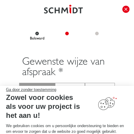
});
Bolsward
Gewenste wijze van
afspraak *
Ga door zonder toestemming
Zowel voor cookies
in de winkel
telefonisch
bij mij thuis
als voor uw project is
het aan u!
Ik selecteer mijn ontmoetingsplaats, vervolgens kies ik mijn
We gebruiken cookies om u persoonlijke ondersteuning te bieden en
datum en tijd voor de afspraak:
om ervoor te zorgen dat u de website zo goed mogelijk gebruikt.