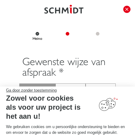
});
Heino
Gewenste wijze van
afspraak *
Ga door zonder toestemming
Zowel voor cookies
in de winkel
telefonisch
bij mij thuis
als voor uw project is
het aan u!
Ik selecteer mijn ontmoetingsplaats, vervolgens kies ik mijn
We gebruiken cookies om u persoonlijke ondersteuning te bieden en
datum en tijd voor de afspraak:
om ervoor te zorgen dat u de website zo goed mogelijk gebruikt.