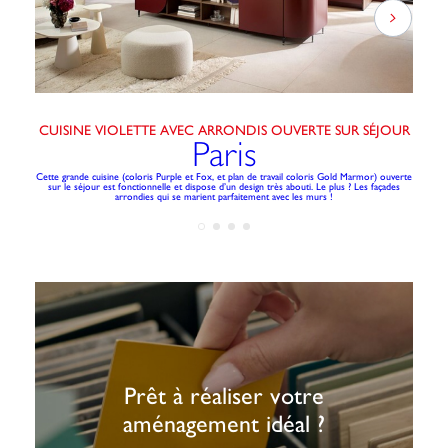
CUISINE VIOLETTE AVEC ARRONDIS OUVERTE SUR SÉJOUR
Paris
Cette grande cuisine (coloris Purple et Fox, et plan de travail coloris Gold Marmor) ouverte
M
sur le séjour est fonctionnelle et dispose d’un design très abouti. Le plus ? Les façades
arrondies qui se marient parfaitement avec les murs !
Prêt à réaliser votre
aménagement idéal ?