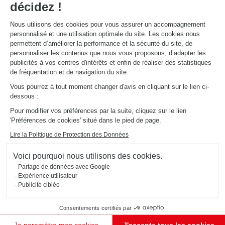
décidez !
Nous utilisons des cookies pour vous assurer un accompagnement
personnalisé et une utilisation optimale du site. Les cookies nous
permettent d’améliorer la performance et la sécurité du site, de
personnaliser les contenus que nous vous proposons, d’adapter les
publicités à vos centres d'intérêts et enfin de réaliser des statistiques
de fréquentation et de navigation du site.
Vous pourrez à tout moment changer d'avis en cliquant sur le lien ci-
dessous :
CUISINE VERTE ET BOIS OUVERTE SUR SÉJOUR
Oslo
Pour modifier vos préférences par la suite, cliquez sur le lien
'Préférences de cookies' situé dans le pied de page.
Cette cuisine en bois (coloris Alona Oak et Avocado) ouverte sur le séjour est à la fois fonctionnelle
et esthétique. Le plus ? Le plan de travail en quartz recyclé !
Lire la Politique de Protection des Données
Voici pourquoi nous utilisons des cookies.
Partage de données avec Google
Expérience utilisateur
Publicité ciblée
Consentements certifiés par