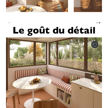
←
→
Le goût du détail