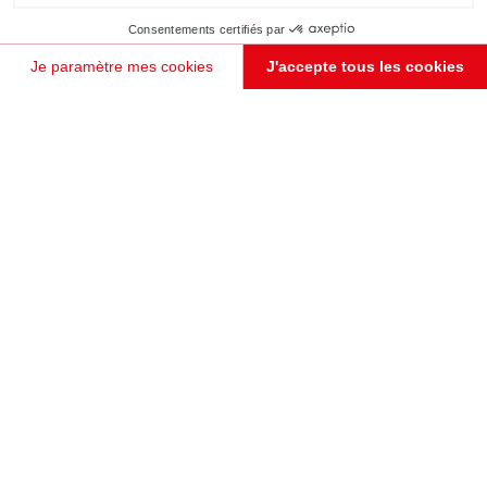
Consentements certifiés par
Je paramètre mes cookies
J'accepte tous les cookies
Plateforme de Gestion du Consentement : Personnalisez vos Options
Axeptio consent
Notre plateforme vous permet d'adapter et de gérer vos paramètres de confidentialité, en garant
JE PRENDS RENDEZ-VOUS !
CUISINE EN BOIS NOIR OUVERTE SUR SÉJOUR
Copenhague
Grande cuisine en U de la gamme Bossa Nova, coloris noir et bois Alabama. Le plan de travail prolongé
permet de se réunir autour de l'ilôt central aménagé.
Le savoir-faire fera