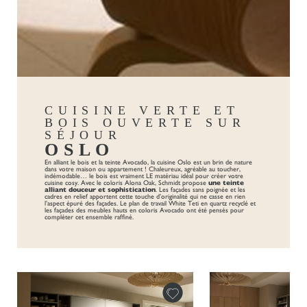
CUISINE VERTE ET
BOIS OUVERTE SUR
SÉJOUR
OSLO
En alliant le bois et la teinte Avocado, la cuisine Oslo est un brin de nature
dans votre maison ou appartement ! Chaleureux, agréable au toucher,
indémodable… le bois est vraiment LE matériau idéal pour créer votre
cuisine
cosy. Avec le coloris Alona Oak, Schmidt propose
une teinte
alliant douceur et sophistication
.
Les façades sans poignée
et les
cadres en relief apportent cette touche d’originalité qui ne casse en rien
l’aspect épuré des façades.
Le plan de travail White Teti en quartz recyclé et
les façades des meubles hauts en coloris Avocado ont été pensés pour
compléter cet ensemble raffiné.