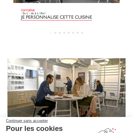
OXYGÈNE
DO
- En L - de 6 à 10m²
- L
JE PERSONNALISE CETTE CUISINE
J
Continuer sans accepter
Pour les cookies