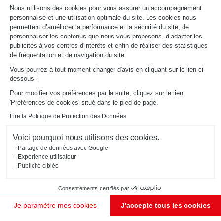
Nous utilisons des cookies pour vous assurer un accompagnement
personnalisé et une utilisation optimale du site. Les cookies nous
permettent d’améliorer la performance et la sécurité du site, de
personnaliser les contenus que nous vous proposons, d’adapter les
publicités à vos centres d'intérêts et enfin de réaliser des statistiques
de fréquentation et de navigation du site.
Vous pourrez à tout moment changer d'avis en cliquant sur le lien ci-
CUISINE VERTE ET BOIS OUVERTE SUR SÉJOUR
Oslo
dessous :
Pour modifier vos préférences par la suite, cliquez sur le lien
Cette cuisine en bois (coloris Alona Oak et Avocado) ouverte sur le séjour est à la fois fonctionnelle
et esthétique. Le plus ? Le plan de travail en quartz recyclé !
'Préférences de cookies' situé dans le pied de page.
Lire la Politique de Protection des Données
Voici pourquoi nous utilisons des cookies.
Partage de données avec Google
Expérience utilisateur
Publicité ciblée
Consentements certifiés par
Je paramètre mes cookies
J'accepte tous les cookies
Plateforme de Gestion du Consentement : Personnalisez vos Options