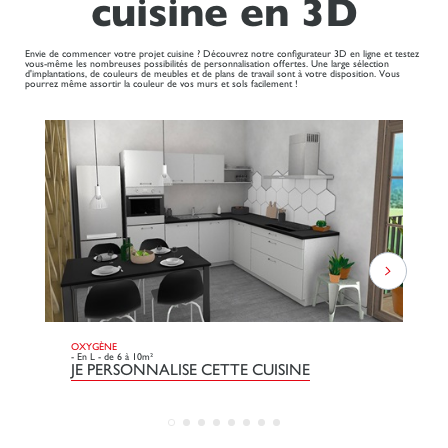
cuisine en 3D
Envie de commencer votre projet cuisine ? Découvrez notre configurateur 3D en ligne et testez
vous-même les nombreuses possibilités de personnalisation offertes. Une large sélection
d'implantations, de couleurs de meubles et de plans de travail sont à votre disposition. Vous
pourrez même assortir la couleur de vos murs et sols facilement !
OXYGÈNE
DO
- En L - de 6 à 10m²
- L
JE PERSONNALISE CETTE CUISINE
J