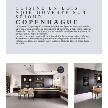
CUISINE EN BOIS
NOIR OUVERTE SUR
SÉJOUR
COPENHAGUE
Le modèle "Copenhague" combine sobriété des lignes et matériaux nobles
pour créer une ambiance contemporaine et conviviale. L’îlot central spacieux
devient le cœur de la pièce, conçu pour accueillir aussi bien les moments de
partage que les repas quotidiens.
L'espace est soigné, sans artifices, minimalistes. Les meubles vitrés, à la fois
esthétiques et fonctionnels, permettent de ranger sans dissimuler. Une
solution moderne qui associe esprit pratique, élégance épurée et tendance
naturelle.