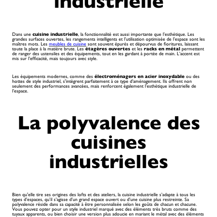
industrielle
Dans une
cuisine industrielle
, la fonctionnalité est aussi importante que l’esthétique. Les
grandes surfaces ouvertes, les rangements intelligents et l’utilisation optimisée de l’espace sont les
maîtres mots. Les
meubles de cuisine
sont souvent épurés et dépourvus de fioritures, laissant
toute la place à la matière brute. Les
étagères ouvertes
et les
racks en métal
permettent
de ranger des ustensiles et des équipements, tout en les gardant à portée de main. L’accent est
mis sur l’efficacité, mais toujours avec style.
Les équipements modernes, comme des
électroménagers en acier inoxydable
ou des
hottes de style industriel, s'intègrent parfaitement à ce type d’aménagement. Ils offrent non
seulement des performances avancées, mais renforcent également l’esthétique industrielle de
l’espace.
La polyvalence des
cuisines
industrielles
Bien qu'elle tire ses origines des lofts et des ateliers, la cuisine industrielle s’adapte à tous les
types d’espaces, qu’il s’agisse d’un grand espace ouvert ou d’une cuisine plus restreinte. Sa
polyvalence réside dans sa capacité à être personnalisée selon les goûts de chacun et chacune.
Vous pouvez opter pour un style industriel marqué avec des éléments très bruts comme des
tuyaux apparents, ou bien choisir une version plus adoucie en mariant le métal avec des éléments