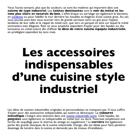
Vous l'aurez compris, plus que les couleurs, ce sont les matières qui importent dans une
cuisine de type industriel
. Les
teintes dominantes
sont le
noir du métal et les
tons plus clairs et naturels du bois
. L’effet brique ou carrelage est également le bienvenu
en
crédence
ou pour habiller le mur derrière les meubles et étagères d’une cuisine grise. Au sol,
vous pouvez aussi bien vous tourner vers de grands carreaux noirs ou gris pour l’aspect
tendance de leur taille et le rappel du métal noir, que vers un parquet en bois sur lequel le métal
contrastera avec élégance. Rien ne vous empêche cependant d’opter pour des façades ou des
luminaires en métal coloré afin d’affiner
la déco de votre cuisine équipée industrielle
,
en privilégiant cependant les tons mats.
Les accessoires
indispensables
d’une cuisine style
industriel
Les idées de cuisines industrielles originales et personnalisées ne manquent pas. Il vous suffira
d’opter pour des accessoires indispensables qui savent se démarquer. Le
tabouret
métallique
s’intègre ainsi aisément dans une
cuisine industrielle noire
. Côté façades, les
poignées
sont également un indispensable en métal noir ou doré. Favorisez simplement une
forme de coquillage pour le charme du vintage en supplément ! La
verrière
fait également
partie des grands classiques de la cuisine industrielle. Design, elle est idéale pour faire pénétrer
davantage de lumière dans la cuisine et demande peu de travaux d’installation.