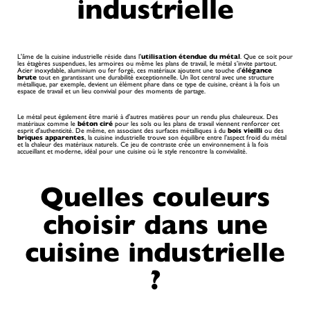
industrielle
L'âme de la cuisine industrielle réside dans l'
utilisation étendue du métal
. Que ce soit pour
les étagères suspendues, les armoires ou même les plans de travail, le métal s’invite partout.
Acier inoxydable, aluminium ou fer forgé, ces matériaux ajoutent une touche d'
élégance
brute
tout en garantissant une durabilité exceptionnelle. Un îlot central avec une structure
métallique, par exemple, devient un élément phare dans ce type de cuisine, créant à la fois un
espace de travail et un lieu convivial pour des moments de partage.
Le métal peut également être marié à d'autres matières pour un rendu plus chaleureux. Des
matériaux comme le
béton ciré
pour les sols ou les plans de travail viennent renforcer cet
esprit d'authenticité. De même, en associant des surfaces métalliques à du
bois vieilli
ou des
briques apparentes
, la cuisine industrielle trouve son équilibre entre l’aspect froid du métal
et la chaleur des matériaux naturels. Ce jeu de contraste crée un environnement à la fois
accueillant et moderne, idéal pour une cuisine où le style rencontre la convivialité.
Quelles couleurs
choisir dans une
cuisine industrielle
?