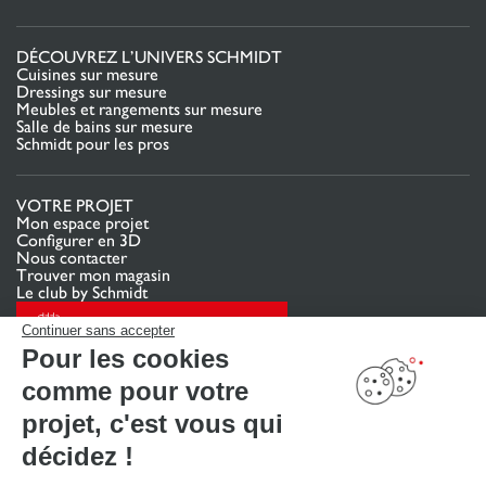
DÉCOUVREZ L’UNIVERS SCHMIDT
Cuisines sur mesure
Dressings sur mesure
Meubles et rangements sur mesure
Salle de bains sur mesure
Schmidt pour les pros
VOTRE PROJET
Mon espace projet
Configurer en 3D
Nous contacter
Trouver mon magasin
Le club by Schmidt
PRENDRE RENDEZ-VOUS
Continuer sans accepter
Pour les cookies
comme pour votre
LIENS UTILES
Promotions
projet, c'est vous qui
Guides de poses et d’entretien
Consulter notre catalogue
décidez !