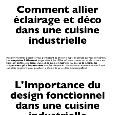
Comment allier
éclairage et déco
dans une cuisine
industrielle
Plusieurs variantes possibles vous permettent de choisir le type d’éclairage qui vous conviendra.
Les
ampoules à filament
suspendues à des câbles et/ou enroulées autour de tasseaux en
bois sont parfaites au-dessus d’un îlot de cuisine industrielle. Au-dessus de la table, des
suspensions plus imposantes
sont les bienvenues : choisissez un abat-jour en métal, qu’il
soit plein ou ajouré, pour peaufiner le thème de votre déco jusqu’au plafond !
L'Importance du
design fonctionnel
dans une cuisine