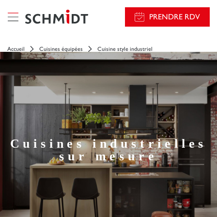
});
PRENDRE RDV
Accueil
Cuisines équipées
Cuisine style industriel
Cuisines industrielles
sur mesure