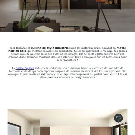
Très tendance, la
cuisine de style industriel
aime les matériaux bruts, souvent en
métal
noir ou bois
, qui mettent en avant son authenticité. Ceux qui apprécient le mélange des genres
seront ravis de pouvoir l’associer à des notes vintages. Elle se prête également très bien à la
création d’une ambiance moderne dans son intérieur. Il n’y a qu’à jouer sur les accessoires pour
la personnaliser !
La
cuisine équipée
industrielle séduit par son esthétique brute, à la croisée des mondes de
l'artisanat et du design contemporain. Inspirée des anciens ateliers et des lofts new-yorkais, elle
conjugue fonctionnalité et style audacieux, ce type d’aménagement est parfait pour vous ! Elle est
idéale pour les amateurs de design audacieux.