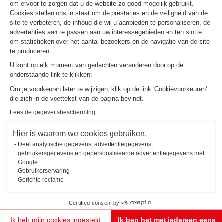
Laat je inspireren
om ervoor te zorgen dat u de website zo goed mogelijk gebruikt.
Cookies stellen ons in staat om de prestaties en de veiligheid van de
door de
site te verbeteren, de inhoud die wij u aanbieden te personaliseren, de
advertenties aan te passen aan uw interessegebieden en ten slotte
maatwerkinterieurs
om statistieken over het aantal bezoekers en de navigatie van de site
te produceren.
van onze
U kunt op elk moment van gedachten veranderen door op de
community
onderstaande link te klikken:
Om je voorkeuren later te wijzigen, klik op de link 'Cookievoorkeuren'
Deel je foto's en video's op Instagram met #schmidt en @schmidt_officiel
die zich in de voettekst van de pagina bevindt.
Lees de gegevensbescherming
Hier is waarom we cookies gebruiken.
Deel analytische gegevens, advertentiegegevens,
gebruikersgegevens en gepersonaliseerde advertentiegegevens met
Google
Gebruikerservaring
Gerichte reclame
Certified consent by
Mijn project
Ik heb mijn cookies ingesteld
Ik ben het met iedereen eens