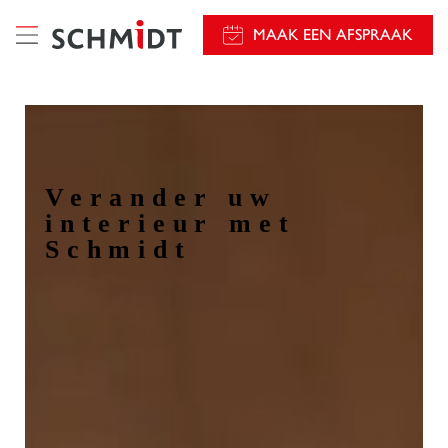
});
MAAK EEN AFSPRAAK
Verander uw
interieur met
Schmidt