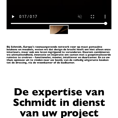
Bij Schmidt, Europa's toonaangevende netwerk voor op maat gemaakte
keukens en meubels, weten we dat design de kracht heeft om niet alleen onze
interieurs, maar ook ons leven ingrijpend te veranderen. Daarom combineren
we uitmuntendheid, innovatie en inspiratie om samen met u geoptimaliseerde
ruimtes te creëren – functioneler, mooier, intuïtiever en duurzamer. En zo uw
thuis opnieuw uit te vinden naar uw beeld, van de volledig uitgeruste keuken
tot de dressing, via de woonkamer of de badkamer.
De expertise van
Schmidt in dienst
van uw project