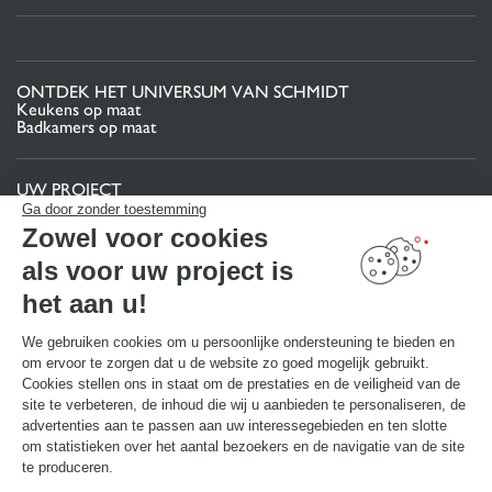
ONTDEK HET UNIVERSUM VAN SCHMIDT
Keukens op maat
Badkamers op maat
UW PROJECT
Projectgebied
Ga door zonder toestemming
Uw 3D-keukenconfigurator
Zowel voor cookies
Contact
Vind uw Winkel
als voor uw project is
MAAK EEN AFSPRAAK
het aan u!
We gebruiken cookies om u persoonlijke ondersteuning te bieden en
om ervoor te zorgen dat u de website zo goed mogelijk gebruikt.
NUTTIGE LINKS
Gids en vergelijking
Cookies stellen ons in staat om de prestaties en de veiligheid van de
Download onze catalogus
site te verbeteren, de inhoud die wij u aanbieden te personaliseren, de
advertenties aan te passen aan uw interessegebieden en ten slotte
om statistieken over het aantal bezoekers en de navigatie van de site
OVER
te produceren.
Nieuws van Schmidt