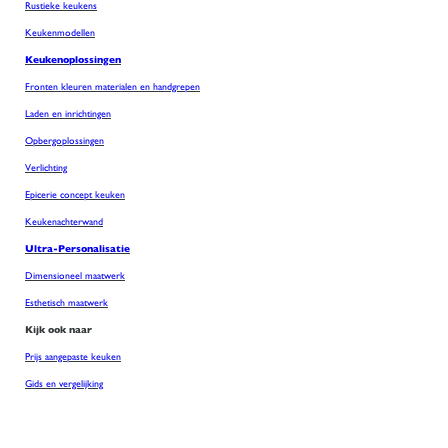
Rustieke keukens
Keukenmodellen
Keukenoplossingen
Fronten kleuren materialen en handgrepen
Laden en inrichtingen
Opbergoplossingen
Verlichting
Epicerie concept keuken
Keukenachterwand
Ultra-Personalisatie
Dimensioneel maatwerk
Esthetisch maatwerk
Kijk ook naar
Prijs aangepaste keuken
Gids en vergelijking