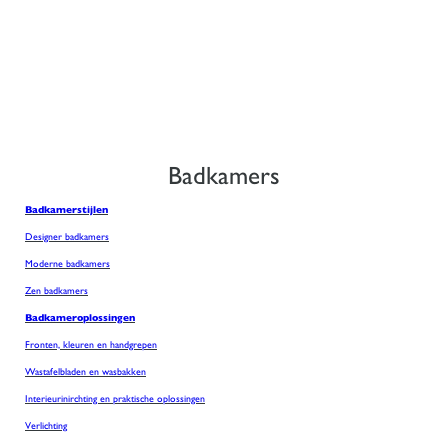
Badkamers
Badkamerstijlen
Designer badkamers
Moderne badkamers
Zen badkamers
Badkameroplossingen
Fronten, kleuren en handgrepen
Wastafelbladen en wasbakken
Interieurinirchting en praktische oplossingen
Verlichting