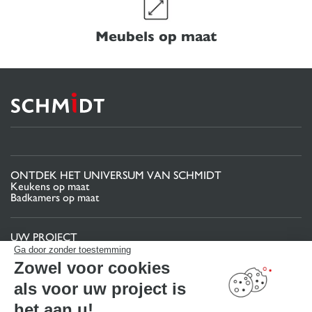
Meubels op maat
ONTDEK HET UNIVERSUM VAN SCHMIDT
Keukens op maat
Badkamers op maat
UW PROJECT
Projectgebied
Ga door zonder toestemming
Uw 3D-keukenconfigurator
Zowel voor cookies
Contact
Vind uw Winkel
als voor uw project is
MAAK EEN AFSPRAAK
het aan u!