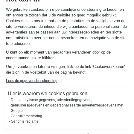
We gebruiken cookies om u persoonlijke ondersteuning te bieden en
om ervoor te zorgen dat u de website zo goed mogelijk gebruikt.
NUTTIGE LINKS
Gids en vergelijking
Cookies stellen ons in staat om de prestaties en de veiligheid van de
Download onze catalogus
site te verbeteren, de inhoud die wij u aanbieden te personaliseren, de
advertenties aan te passen aan uw interessegebieden en ten slotte
om statistieken over het aantal bezoekers en de navigatie van de site
OVER
te produceren.
Nieuws van Schmidt
U kunt op elk moment van gedachten veranderen door op de
Schmidt in de wereld
onderstaande link te klikken:
Onze adviescentra in Nederland
Om je voorkeuren later te wijzigen, klik op de link 'Cookievoorkeuren'
die zich in de voettekst van de pagina bevindt.
Lees de gegevensbescherming
Hier is waarom we cookies gebruiken.
Deel analytische gegevens, advertentiegegevens,
Wettelijke vermeldingen
Cookiebeheer
Privacybeleid
gebruikersgegevens en gepersonaliseerde advertentiegegevens met
#okschmidt
Google
Sitemap
2026 © SCHMIDT Groupe
Alle rechten voorbehouden
Gebruikerservaring
Gerichte reclame