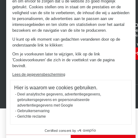
en om ervoor te zorgen dat u de website zo goed mogelijk
gebruikt. Cookies stellen ons in staat om de prestaties en de
veiligheid van de site te verbeteren, de inhoud die wij u aanbieden
te personaliseren, de advertenties aan te passen aan uw
interessegebieden en ten slotte om statistieken over het aantal
ONTDEK HET UNIVERSUM VAN
UW PRO
SCHMIDT
Projectge
bezoekers en de navigatie van de site te produceren.
Keukens op maat
Uw 3D-ke
U kunt op elk moment van gedachten veranderen door op de
Badkamers op maat
Contact
Vind uw 
onderstaande link te klikken:
M
Om je voorkeuren later te wijzigen, klik op de link
'Cookievoorkeuren' die zich in de voettekst van de pagina
bevindt.
Lees de gegevensbescherming
Hier is waarom we cookies gebruiken.
2026 © SCHMIDT Groupe
Alle rechten voorbehouden
Deel analytische gegevens, advertentiegegevens,
gebruikersgegevens en gepersonaliseerde
advertentiegegevens met Google
Gebruikerservaring
Gerichte reclame
Certified consent by