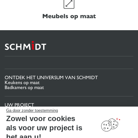
Meubels op maat
ONTDEK HET UNIVERSUM VAN SCHMIDT
Keukens op maat
Badkamers op maat
UW PROJECT
Projectgebied
Ga door zonder toestemming
Uw 3D-keukenconfigurator
Zowel voor cookies
Contact
Vind uw Winkel
als voor uw project is
MAAK EEN AFSPRAAK
het aan u!