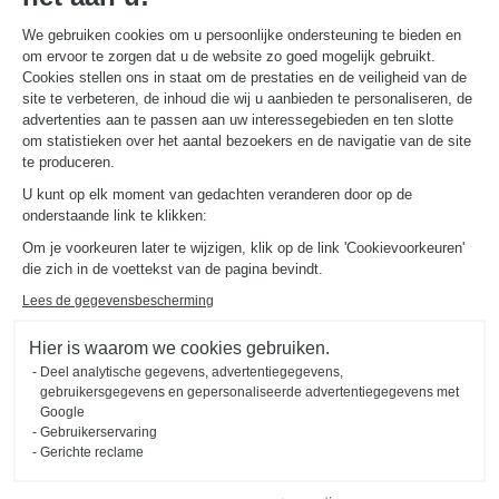
We gebruiken cookies om u persoonlijke ondersteuning te bieden en
om ervoor te zorgen dat u de website zo goed mogelijk gebruikt.
NUTTIGE LINKS
Gids en vergelijking
Cookies stellen ons in staat om de prestaties en de veiligheid van de
Download onze catalogus
site te verbeteren, de inhoud die wij u aanbieden te personaliseren, de
advertenties aan te passen aan uw interessegebieden en ten slotte
om statistieken over het aantal bezoekers en de navigatie van de site
OVER
te produceren.
Nieuws van Schmidt
U kunt op elk moment van gedachten veranderen door op de
Schmidt in de wereld
onderstaande link te klikken:
Onze adviescentra in Nederland
Om je voorkeuren later te wijzigen, klik op de link 'Cookievoorkeuren'
die zich in de voettekst van de pagina bevindt.
Lees de gegevensbescherming
Hier is waarom we cookies gebruiken.
Deel analytische gegevens, advertentiegegevens,
Wettelijke vermeldingen
Cookiebeheer
Privacybeleid
gebruikersgegevens en gepersonaliseerde advertentiegegevens met
#okschmidt
Google
Sitemap
2026 © SCHMIDT Groupe
Alle rechten voorbehouden
Gebruikerservaring
Gerichte reclame