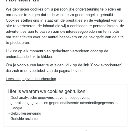
We gebruiken cookies om u persoonlijke ondersteuning te bieden en
om ervoor te zorgen dat u de website zo goed mogelijk gebruikt.
NUTTIGE LINKS
Gids en vergelijking
Cookies stellen ons in staat om de prestaties en de veiligheid van de
Download onze catalogus
site te verbeteren, de inhoud die wij u aanbieden te personaliseren, de
advertenties aan te passen aan uw interessegebieden en ten slotte
om statistieken over het aantal bezoekers en de navigatie van de site
OVER
te produceren.
Nieuws van Schmidt
U kunt op elk moment van gedachten veranderen door op de
Schmidt in de wereld
onderstaande link te klikken:
Onze adviescentra in Nederland
Om je voorkeuren later te wijzigen, klik op de link 'Cookievoorkeuren'
die zich in de voettekst van de pagina bevindt.
Lees de gegevensbescherming
Hier is waarom we cookies gebruiken.
Deel analytische gegevens, advertentiegegevens,
Wettelijke vermeldingen
Cookiebeheer
Privacybeleid
gebruikersgegevens en gepersonaliseerde advertentiegegevens met
#okschmidt
Google
Sitemap
2026 © SCHMIDT Groupe
Alle rechten voorbehouden
Gebruikerservaring
Gerichte reclame