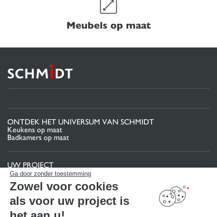
Meubels op maat
ONTDEK HET UNIVERSUM VAN SCHMIDT
Keukens op maat
Badkamers op maat
UW PROJECT
Projectgebied
Ga door zonder toestemming
Uw 3D-keukenconfigurator
Zowel voor cookies
Contact
Vind uw Winkel
als voor uw project is
MAAK EEN AFSPRAAK
het aan u!