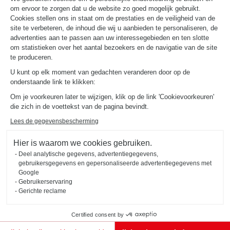
om ervoor te zorgen dat u de website zo goed mogelijk gebruikt.
Cookies stellen ons in staat om de prestaties en de veiligheid van de
site te verbeteren, de inhoud die wij u aanbieden te personaliseren, de
advertenties aan te passen aan uw interessegebieden en ten slotte
om statistieken over het aantal bezoekers en de navigatie van de site
te produceren.
U kunt op elk moment van gedachten veranderen door op de
onderstaande link te klikken:
Om je voorkeuren later te wijzigen, klik op de link 'Cookievoorkeuren'
Maak kennis met
die zich in de voettekst van de pagina bevindt.
jouw ontwerper
Lees de gegevensbescherming
Kom naar de winkel om uw inrichtingsspecialist te ontmoeten!
Hier is waarom we cookies gebruiken.
Deel analytische gegevens, advertentiegegevens,
MAAK EN AFSPRAAK
gebruikersgegevens en gepersonaliseerde advertentiegegevens met
Google
Gebruikerservaring
Gerichte reclame
Certified consent by