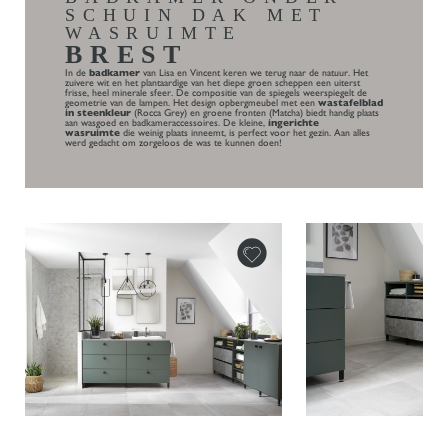
SCHUIN DAK MET
WASRUIMTE
BREST
In de
badkamer
van Lisa en Vincent keren we terug naar de natuur. Het
zuivere wit en het plantaardige van het diepe groen scheppen een uiterst
frisse, heel minerale sfeer. De compositie van de spiegels weerspiegelt de
geometrie van de lampen. Het design opbergmeubel met een
wastafelblad
in steenkleur
(Rocca Grey) en groene fronten (Matcha) biedt handig plaats
aan wasgoed en badkameraccessoires. De kleine,
ingerichte
wasruimte
die weinig plaats inneemt, is perfect voor het gezin. Aan alles
werd gedacht om zorgeloos de was te kunnen doen!