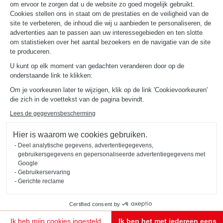
om ervoor te zorgen dat u de website zo goed mogelijk gebruikt.
Cookies stellen ons in staat om de prestaties en de veiligheid van de
site te verbeteren, de inhoud die wij u aanbieden te personaliseren, de
advertenties aan te passen aan uw interessegebieden en ten slotte
om statistieken over het aantal bezoekers en de navigatie van de site
te produceren.
U kunt op elk moment van gedachten veranderen door op de
onderstaande link te klikken:
Om je voorkeuren later te wijzigen, klik op de link 'Cookievoorkeuren'
Maak kennis met
die zich in de voettekst van de pagina bevindt.
jouw ontwerper
Lees de gegevensbescherming
Kom naar de winkel om uw inrichtingsspecialist te ontmoeten!
Hier is waarom we cookies gebruiken.
Deel analytische gegevens, advertentiegegevens,
MAAK EN AFSPRAAK
gebruikersgegevens en gepersonaliseerde advertentiegegevens met
Google
Gebruikerservaring
Gerichte reclame
Certified consent by
Het verschil zit in
Ik heb mijn cookies ingesteld
Ik ben het met iedereen eens