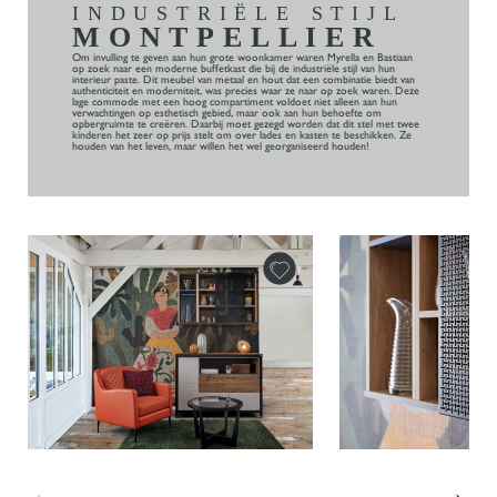
INDUSTRIËLE STIJL
MONTPELLIER
Om invulling te geven aan hun grote woonkamer waren Myrella en Bastiaan
op zoek naar een moderne buffetkast die bij de industriële stijl van hun
interieur paste. Dit meubel van metaal en hout dat een combinatie biedt van
authenticiteit en moderniteit, was precies waar ze naar op zoek waren. Deze
lage commode met een hoog compartiment voldoet niet alleen aan hun
verwachtingen op esthetisch gebied, maar ook aan hun behoefte om
opbergruimte te creëren. Daarbij moet gezegd worden dat dit stel met twee
kinderen het zeer op prijs stelt om over lades en kasten te beschikken. Ze
houden van het leven, maar willen het wel georganiseerd houden!
←
→