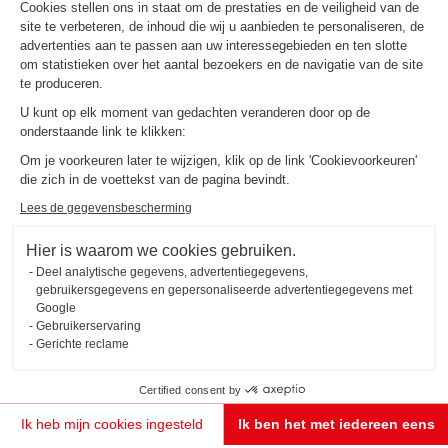
Cookies stellen ons in staat om de prestaties en de veiligheid van de
site te verbeteren, de inhoud die wij u aanbieden te personaliseren, de
advertenties aan te passen aan uw interessegebieden en ten slotte
om statistieken over het aantal bezoekers en de navigatie van de site
te produceren.
U kunt op elk moment van gedachten veranderen door op de
onderstaande link te klikken:
Maak kennis met
Om je voorkeuren later te wijzigen, klik op de link 'Cookievoorkeuren'
die zich in de voettekst van de pagina bevindt.
jouw ontwerper
Lees de gegevensbescherming
Kom naar de winkel om uw inrichtingsspecialist te ontmoeten!
Hier is waarom we cookies gebruiken.
MAAK EN AFSPRAAK
Deel analytische gegevens, advertentiegegevens,
gebruikersgegevens en gepersonaliseerde advertentiegegevens met
Google
Gebruikerservaring
Gerichte reclame
Certified consent by
Het verschil zit in
Ik heb mijn cookies ingesteld
Ik ben het met iedereen eens