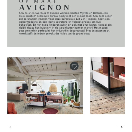
OP MAAT
AVIGNON
Om zo af en toe thuis te kunnen werken, hadden Myrella en Bastiaan een
klein praktisch secretaire bureau nodig met een mooie look. Om deze reden
zijn ze unaniem gevallen voor deze bureaukast. Dit 2-in-1 meubel heeft een
opberggedeelte en een kleine secretaire en voldoet precies aan hun
behoeften. En hun twee kinderen zullen er ook niet over klagen, want zij zijn
dolblij dat ze hun huiswerk in de woonkamer kunnen maken! Het meubel
past bovendien perfect bij hun industriële decoratiestijl. Met de glazen poot
wordt zelfs de indruk gewekt dat hij los van de grond staat!
←
→