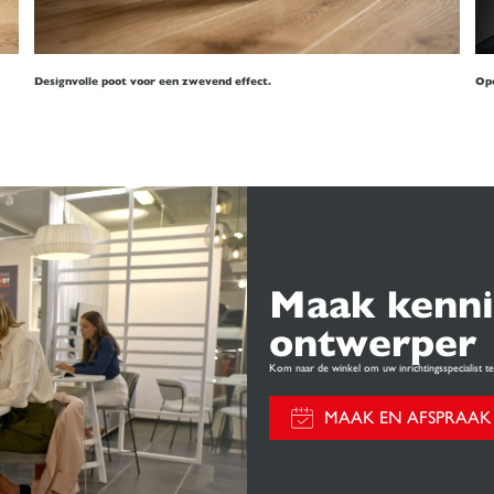
Designvolle poot voor een zwevend effect.
Ope
Maak kenni
ontwerper
Kom naar de winkel om uw inrichtingsspecialist 
MAAK EN AFSPRAAK