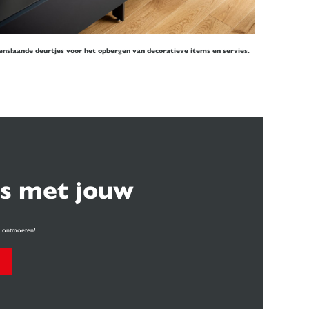
nslaande deurtjes voor het opbergen van decoratieve items en servies.
s met jouw
te ontmoeten!