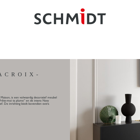
ACROIX-
 Maison, is een volwaardig decoratief meubel
“Prête-moi ta plume” en de intens Navy
lef. De inrichting biedt bovendien extra