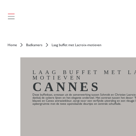
});
Home
Badkamers
Laag buffet met Lacroix-motieven
LAAG BUFFET MET L
MOTIEVEN
CANNES
Deze buffetkast, ontstaan uit de samenwerking tussen Schmidt en Christian Lacroix
dankzij de sobere lijnen en het elegante onderstel. Het contrast tussen het decor 
blauwe en Caneo antracietkleur, zorgt voor een verfijnde uitstraling en een vleugje 
opbergruimte met de twee openslaande deurtjes en centrale schuiflade.