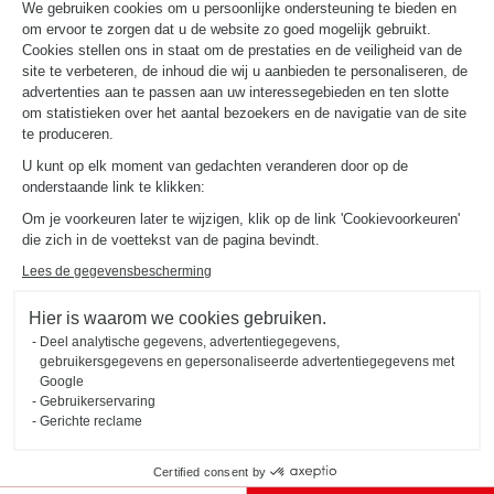
We gebruiken cookies om u persoonlijke ondersteuning te bieden en
om ervoor te zorgen dat u de website zo goed mogelijk gebruikt.
Cookies stellen ons in staat om de prestaties en de veiligheid van de
site te verbeteren, de inhoud die wij u aanbieden te personaliseren, de
advertenties aan te passen aan uw interessegebieden en ten slotte
om statistieken over het aantal bezoekers en de navigatie van de site
te produceren.
U kunt op elk moment van gedachten veranderen door op de
onderstaande link te klikken:
Om je voorkeuren later te wijzigen, klik op de link 'Cookievoorkeuren'
Maak kennis met
die zich in de voettekst van de pagina bevindt.
jouw ontwerper
Lees de gegevensbescherming
Kom naar de winkel om uw inrichtingsspecialist te ontmoeten!
Hier is waarom we cookies gebruiken.
Deel analytische gegevens, advertentiegegevens,
MAAK EN AFSPRAAK
gebruikersgegevens en gepersonaliseerde advertentiegegevens met
Google
Gebruikerservaring
Gerichte reclame
Certified consent by