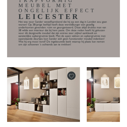
TRAPVORMIG
MEUBEL MET
ONGELIJK EFFECT
LEICESTER
Het was voor Sander vanzelfsprekend dat hij op een dag in Londen zou gaan
wonen! Op 38-jarige leeftijd heeft deze wereldburger een gezellig
onderkomen gevonden: ruim en georganiseerd. Deze altijd drukke man van
38 wilde een interieur dat bij hem paste. Om deze reden heeft hij gekozen
voor dit designvolle meubel dat zijn entree zeer stijlvol aankleedt en
aanzienlijke opbergruimte biedt. Met de open vakken en opbergruimte met
openslaande deurtjes kon Sander zich geen functioneler meubel indenken!
Wat hij erg mooi vond? De ingebouwde bank waarop hij plaats kan nemen
om zijn schoenen ‘s ochtends aan te trekken!