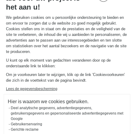
MAAK EEN AFSPRAAK
het aan u!
We gebruiken cookies om u persoonlijke ondersteuning te bieden en
om ervoor te zorgen dat u de website zo goed mogelijk gebruikt.
NUTTIGE LINKS
Gids en vergelijking
Cookies stellen ons in staat om de prestaties en de veiligheid van de
Download onze catalogus
site te verbeteren, de inhoud die wij u aanbieden te personaliseren, de
advertenties aan te passen aan uw interessegebieden en ten slotte
om statistieken over het aantal bezoekers en de navigatie van de site
OVER
te produceren.
Nieuws van Schmidt
U kunt op elk moment van gedachten veranderen door op de
Schmidt in de wereld
onderstaande link te klikken:
Onze adviescentra in Nederland
Om je voorkeuren later te wijzigen, klik op de link 'Cookievoorkeuren'
die zich in de voettekst van de pagina bevindt.
Lees de gegevensbescherming
Hier is waarom we cookies gebruiken.
Deel analytische gegevens, advertentiegegevens,
Wettelijke vermeldingen
Cookiebeheer
Privacybeleid
gebruikersgegevens en gepersonaliseerde advertentiegegevens met
#okschmidt
Google
Sitemap
2026 © SCHMIDT Groupe
Alle rechten voorbehouden
Gebruikerservaring
Gerichte reclame