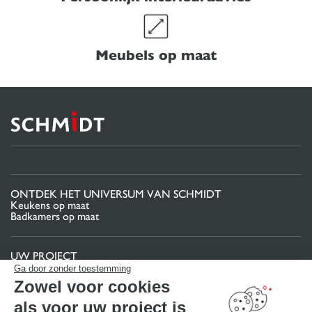
Meubels op maat
ONTDEK HET UNIVERSUM VAN SCHMIDT
Keukens op maat
Badkamers op maat
UW PROJECT
Projectgebied
Ga door zonder toestemming
Uw 3D-keukenconfigurator
Zowel voor cookies
Contact
Vind uw Winkel
als voor uw project is