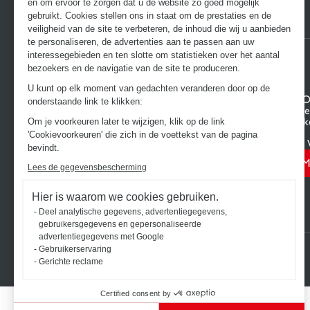
en om ervoor te zorgen dat u de website zo goed mogelijk
gebruikt. Cookies stellen ons in staat om de prestaties en de
veiligheid van de site te verbeteren, de inhoud die wij u aanbieden
te personaliseren, de advertenties aan te passen aan uw
interessegebieden en ten slotte om statistieken over het aantal
bezoekers en de navigatie van de site te produceren.
U kunt op elk moment van gedachten veranderen door op de
ONTDEK HET UNIVERSUM VAN
UW PRO
onderstaande link te klikken:
SCHMIDT
Projectge
Keukens op maat
Uw 3D-ke
Om je voorkeuren later te wijzigen, klik op de link
Badkamers op maat
Contact
'Cookievoorkeuren' die zich in de voettekst van de pagina
Vind uw 
bevindt.
M
Lees de gegevensbescherming
Hier is waarom we cookies gebruiken.
Deel analytische gegevens, advertentiegegevens,
gebruikersgegevens en gepersonaliseerde
advertentiegegevens met Google
Gebruikerservaring
2026 © SCHMIDT Groupe
Alle rechten voorbehouden
Gerichte reclame
Certified consent by