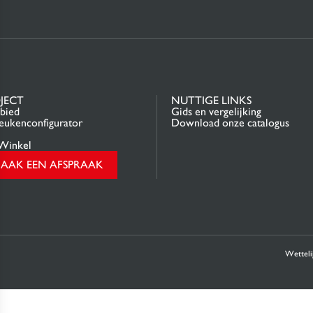
JECT
NUTTIGE LINKS
bied
Gids en vergelijking
ukenconfigurator
Download onze catalogus
Winkel
AAK EEN AFSPRAAK
Wetteli