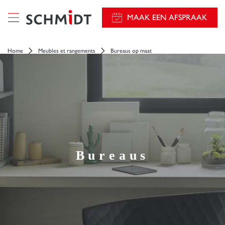
});
MAAK EEN AFSPRAAK
Home
Meubles et rangements
Bureaus op maat
Bureaus