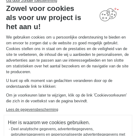
Ga door zonder toestemming
Uw 3D-keukenconfigurator
Zowel voor cookies
Contact
Vind uw Winkel
als voor uw project is
MAAK EEN AFSPRAAK
het aan u!
We gebruiken cookies om u persoonlijke ondersteuning te bieden en
om ervoor te zorgen dat u de website zo goed mogelijk gebruikt.
NUTTIGE LINKS
Gids en vergelijking
Cookies stellen ons in staat om de prestaties en de veiligheid van de
Download onze catalogus
site te verbeteren, de inhoud die wij u aanbieden te personaliseren, de
advertenties aan te passen aan uw interessegebieden en ten slotte
om statistieken over het aantal bezoekers en de navigatie van de site
OVER
te produceren.
Nieuws van Schmidt
U kunt op elk moment van gedachten veranderen door op de
Schmidt in de wereld
onderstaande link te klikken:
Onze adviescentra in Nederland
Om je voorkeuren later te wijzigen, klik op de link 'Cookievoorkeuren'
die zich in de voettekst van de pagina bevindt.
Lees de gegevensbescherming
Hier is waarom we cookies gebruiken.
Deel analytische gegevens, advertentiegegevens,
Wettelijke vermeldingen
Cookiebeheer
Privacybeleid
gebruikersgegevens en gepersonaliseerde advertentiegegevens met