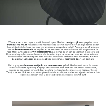
Waarom zou u een onpersoonlijk bureau kopen? Met hun
designstijl
weerspiegelen onze
bureaus op maat
niet alleen ons voortdurende streven naar comfort en ergonomie, onder
hun minimalistische look gaat ook een schat aan opbergruimte schuil! Aan u om de afmetingen
van uw
bureaumeubels
te bepalen en ze naar wens te personaliseren. Wij zorgen voor de
rest! Maak uw keuze: een
wit designbureau
, omringd door een boekenkast met een toefje
kleur, een laag opbergmeubel en een schrijfmeubel tegen de muur, op maat van kleine ruimten ...
En dan hadden we het nog niet eens over het bureau dat perfect is voor studenten, met een
boekenkast vol nissen en een groot blad in melamine, geschraagd door een ladeblok.
Had u graag een
bureauhoekje in uw woonkamer
gehad? Ga dan voluit voor de meest
chique en sobere oplossing mogelijk: twee muurblokken met een schuiffront naast elkaar,
waarvan er een wordt verlengd door een lang werkblad en het andere een glasdecor kreeg.
Tenzij u als een blok valt voor de originele formule waarbij uw blad wordt afgewisseld door drie
loodrechte rekken waar u discreet boeken en dossiers in kwijt kunt.