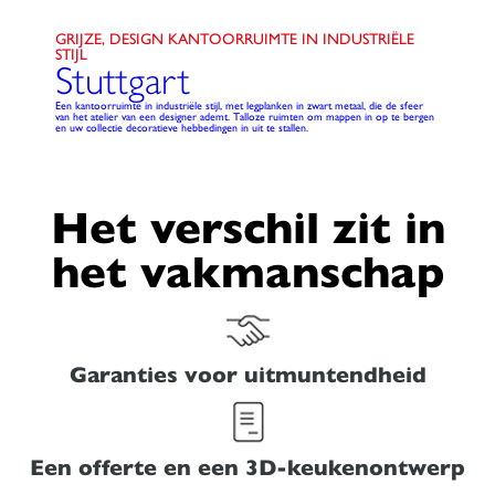
GRIJZE, DESIGN KANTOORRUIMTE IN INDUSTRIËLE
STIJL
Stuttgart
Een kantoorruimte in industriële stijl, met legplanken in zwart metaal, die de sfeer
van het atelier van een designer ademt. Talloze ruimten om mappen in op te bergen
en uw collectie decoratieve hebbedingen in uit te stallen.
Het verschil zit in
het vakmanschap
Garanties voor uitmuntendheid
Een offerte en een 3D-keukenontwerp