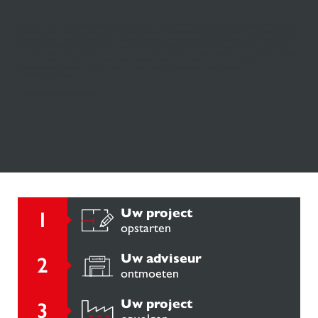
Op zoek naar opbergmeubels voor uw
dressing
, woonkamer of inkomhal? Dan bent u in uw
Schmidt-winkel in Drogenbos op het juiste adres! Traditioneel, rustiek, modern, eigentijds... Wij
bieden talloze meubelstijlen die u volledig kunt personaliseren. Kies de kleuren, de afwerkingen,
het materiaal en ieder accessoire, voor werkelijk unieke elementen en een interieur waarin u
zich helemaal thuis voelt. Droomt u van een keukeneiland om uw
keuken
te vergroten? Wenst
u een moderne
badkamer
met een Italiaanse douche? Profiteer van de ervaring van onze
gepassioneerde experts. Bij ons vindt u ook trendy accessoires zoals spiegels of
verlichtingssystemen.
Tot binnenkort bij Schmidt!
Uw project
opstarten
Uw adviseur
ontmoeten
Uw project