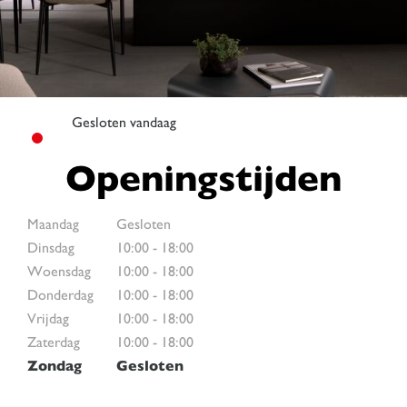
Gesloten vandaag
Openingstijden
Maandag
Gesloten
Dinsdag
10:00
-
18:00
Woensdag
10:00
-
18:00
Donderdag
10:00
-
18:00
Vrijdag
10:00
-
18:00
Zaterdag
10:00
-
18:00
Zondag
Gesloten