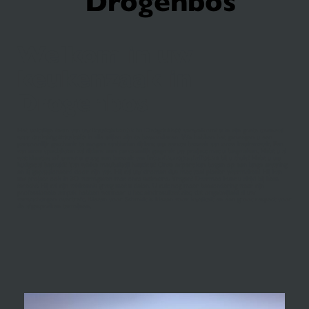
Drogenbos
Welkom in uw
keukenzaak in
Drogenbos
Het voltallige team van uw
keukenzaak in Drogenbos
verwelkomt u in zijn grote toonzaal
waar
opbergmeubels
in alle stijlen zijn te bewonderen. We hebben het genoegen u een
persoonlijk geschenk te mogen aanbieden tijdens uw eerste bezoek aan onze keukenzaak. Een
van onze specialisten zal tijdens een persoonlijk gesprek uw project met u bespreken. Hebt u al
wat ideetjes of wenst u graag een bezoek van
interieurspecialisten
bij u thuis? Hebt u uw
budget al bepaald? Van welke meubelstijl houdt u? Onze expert kan bogen op een lange ervaring
en is gepassioneerd door zijn vak. Hij zal uw dromen dus met veel plezier waarmaken! Hij kan
uw project ook in 3D vormgeven met onze software. Vragen? Daarmee kunt u altijd bij hem
terecht. Hij zal zijn vakkennis graag met u delen. U zult nog meer bewondering voor zijn
professionele aanpak hebben wanneer u het eindresultaat ziet, dat ongetwijfeld al uw
verwachtingen overtreft. Kiezen voor Schmidt is kiezen voor kwaliteit en een groot respect voor
de afgesproken termijnen.