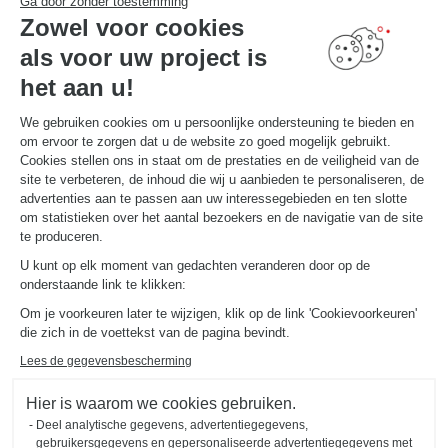
Ga door zonder toestemming
Uw 3D-keukenconfigurator
Zowel voor cookies
Contact
Vind uw Winkel
als voor uw project is
MAAK EEN AFSPRAAK
het aan u!
We gebruiken cookies om u persoonlijke ondersteuning te bieden en
om ervoor te zorgen dat u de website zo goed mogelijk gebruikt.
NUTTIGE LINKS
Gids en vergelijking
Cookies stellen ons in staat om de prestaties en de veiligheid van de
Download onze catalogus
site te verbeteren, de inhoud die wij u aanbieden te personaliseren, de
advertenties aan te passen aan uw interessegebieden en ten slotte
om statistieken over het aantal bezoekers en de navigatie van de site
OVER
te produceren.
Nieuws van Schmidt
U kunt op elk moment van gedachten veranderen door op de
Schmidt in de wereld
onderstaande link te klikken:
Onze adviescentra in Nederland
Om je voorkeuren later te wijzigen, klik op de link 'Cookievoorkeuren'
die zich in de voettekst van de pagina bevindt.
Lees de gegevensbescherming
Hier is waarom we cookies gebruiken.
Deel analytische gegevens, advertentiegegevens,
Wettelijke vermeldingen
Cookiebeheer
Privacybeleid
gebruikersgegevens en gepersonaliseerde advertentiegegevens met