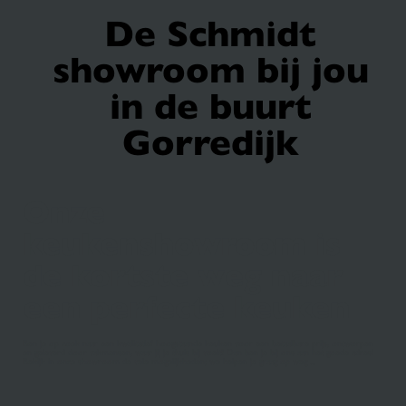
De Schmidt
showroom bij jou
in de buurt
Gorredijk
Onze
keukenshowroom is
de kortste weg naar
een perfecte keuken
Ben je op zoek naar een kwalitatief hoogstaande keuken voor een betaalbare prijs, ontworpen
en geleverd door vakmensen, waar jij je thuis bij voelt? Dan ben je bij ons aan het goede adres!
Bekijk in onze showroom de vele mogelijkheden; we helpen je graag op weg ...