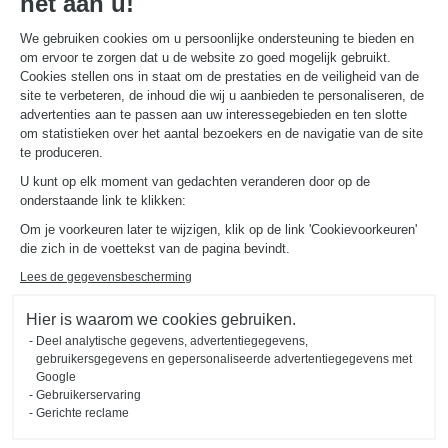
het aan u!
We gebruiken cookies om u persoonlijke ondersteuning te bieden en
om ervoor te zorgen dat u de website zo goed mogelijk gebruikt.
NUTTIGE LINKS
Gids en vergelijking
Cookies stellen ons in staat om de prestaties en de veiligheid van de
Download onze catalogus
site te verbeteren, de inhoud die wij u aanbieden te personaliseren, de
advertenties aan te passen aan uw interessegebieden en ten slotte
om statistieken over het aantal bezoekers en de navigatie van de site
OVER
te produceren.
Nieuws van Schmidt
U kunt op elk moment van gedachten veranderen door op de
Schmidt in de wereld
onderstaande link te klikken:
Onze adviescentra in Nederland
Om je voorkeuren later te wijzigen, klik op de link 'Cookievoorkeuren'
die zich in de voettekst van de pagina bevindt.
Lees de gegevensbescherming
Hier is waarom we cookies gebruiken.
Deel analytische gegevens, advertentiegegevens,
Wettelijke vermeldingen
Cookiebeheer
Privacybeleid
gebruikersgegevens en gepersonaliseerde advertentiegegevens met
#okschmidt
Google
Sitemap
2026 © SCHMIDT Groupe
Alle rechten voorbehouden
Gebruikerservaring
Gerichte reclame