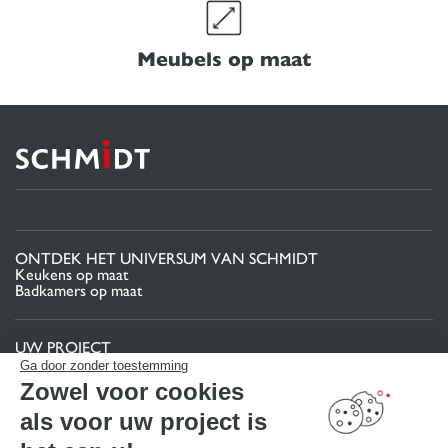
Meubels op maat
ONTDEK HET UNIVERSUM VAN SCHMIDT
Keukens op maat
Badkamers op maat
UW PROJECT
Projectgebied
Ga door zonder toestemming
Uw 3D-keukenconfigurator
Zowel voor cookies
Contact
Vind uw Winkel
als voor uw project is
MAAK EEN AFSPRAAK