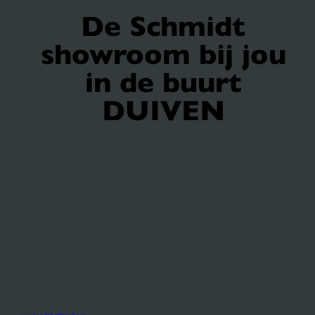
De Schmidt
showroom bij jou
in de buurt
DUIVEN
Onze
keukenshowroom is
de kortste weg naar
een perfecte keuken
Op zoek naar een complete keuken die aan al jouw wensen voldoet? Bij Loods 5 Keukens
snappen we precies hoe een keuken moet aansluiten op jouw levensstijl en werk je samen met
designers aan een ontwerp dat naadloos aansluit op jouw woonwensen. Onze keukenspecialisten
weten namelijk niet alleen alles over design en materialen, maar staan zelf ook graag achter het
fornuis. Extra kastruimte? Geen probleem! Verhoogd aanrecht? Natuurlijk! Twee ovens?
Geregeld! Daarom kook je nét wat lekkerder in een keuken van Loods 5! Benieuwd? Je vindt
onze inspirerende showrooms in Loods 5 Duiven & Zaandam.