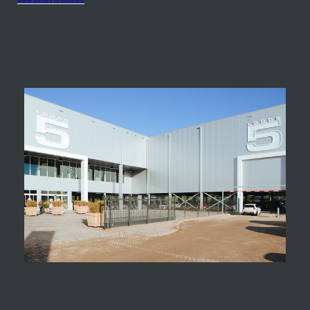
www.loods5.nl/keukens