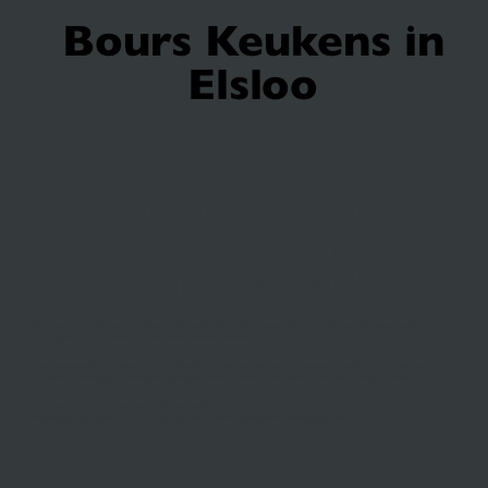
Bours Keukens in
Elsloo
Onze
keukenshowroom is
de kortste weg naar
een perfecte keuken
Met meer dan 50 jaar ervaring in de keukenbranche weet Bours Keukens als geen ander wat er
komt kijken bij de aanschaf van een nieuwe keuken.
Onze vrouwelijke adviseurs zijn volledig op de hoogte van de laatste trends en technieken.
Met een jarenlange ervaring en gedegen kennis bent u verzekerd van een eerlijk advies.
Ons aanbod is ruim en voor elk wat wils.
Nieuwsgierig? Neem dan contact op voor een vrijblijvend adviesgesprek.