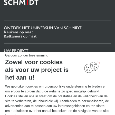
ONTDEK HET UNIVERSUM VAN SCHMIDT
Keukens op maat
Badkamers op maat
UW PROJECT
Projectgebied
Ga door zonder toestemming
Uw 3D-keukenconfigurator
Zowel voor cookies
Contact
Vind uw Winkel
als voor uw project is
MAAK EEN AFSPRAAK
het aan u!
We gebruiken cookies om u persoonlijke ondersteuning te bieden en
om ervoor te zorgen dat u de website zo goed mogelijk gebruikt.
NUTTIGE LINKS
Gids en vergelijking
Cookies stellen ons in staat om de prestaties en de veiligheid van de
Download onze catalogus
site te verbeteren, de inhoud die wij u aanbieden te personaliseren, de
advertenties aan te passen aan uw interessegebieden en ten slotte
om statistieken over het aantal bezoekers en de navigatie van de site
OVER