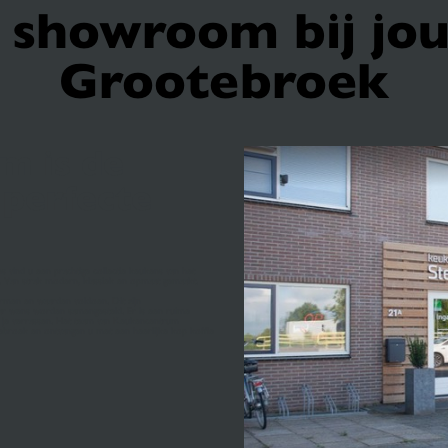
showroom bij jou
Grootebroek
m is de
 perfecte
 vind u een prachtige collectie keukens van het
n. Van strak modern, klassiek en opmaat gemaakt.
rmen en waarden voldoen. Dit zijn
aar wens worden samengesteld. Er is een ruime
at je verrassen. Het team van Keukencentrum
broek en ontvangen u met een heerlijke kop koffie