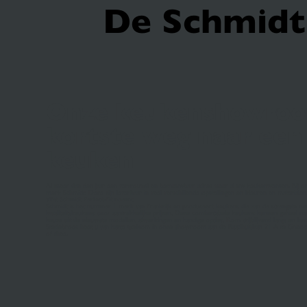
De Schmidt 
Onze keukenshowroo
kortste weg naar een
keuken
Al meer dan tien jaar een vertrouwd en betrouwbaar adres voor al uw keukenwensen. Bij ons
merk Schmidt. Deze zijn leverbaar in veel verschillende opstellingen en kleuren en materiale
Wat Schmidt Perfect-Fit noemt.
Schmidt is het nummer 1 merk van Frankrijk en produceert keukens die aan de strengste no
kwaliteitskeukens voor aantrekkelijke prijzen. Deze comfortabele keukens kunnen geheel n
keuze uit de nieuwste modellen, afwerkingen en handige opties. Kom vrijblijvend langs en la
Stedebroec heet u van harte welkom in onze showroom aan de Raadhuislaan 21 A te Groote
of thee.