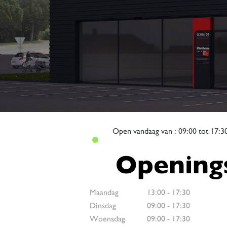
Open
vandaag van : 09:00 tot 17:3
Openings
Maandag
13:00
-
17:30
Dinsdag
09:00
-
17:30
Woensdag
09:00
-
17:30