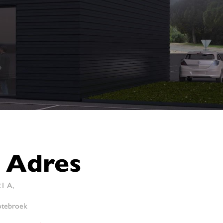
Adres
21 A,
otebroek