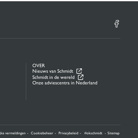
OVER
Nieuws van Schmidt
Schmidt in de wereld
Onze adviescentra in Nederland
n hoe uw informatie wordt verwerkt.
jke vermeldingen
Cookiebeheer
Privacybeleid
#okschmidt
Sitemap