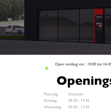
Open
vandaag van : 10:00 tot 16:4
Openings
Maandag
Gesloten
Dinsdag
09:30
-
17:45
Woensdag
09:30
-
17:45