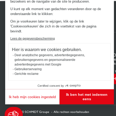
bezoekers en de navigatie van de site te produceren.
U kunt op elk moment van gedachten veranderen door op de
onderstaande link te klikken:
Om je voorkeuren later te wijzigen, klik op de link
'Cookievoorkeuren' die zich in de voettekst van de pagina
bevindt.
Lees de gegevensbescherming
Hier is waarom we cookies gebruiken.
ONTDEK HET UNIVERSUM VAN
UW PRO
Deel analytische gegevens, advertentiegegevens,
SCHMIDT
Projectge
gebruikersgegevens en gepersonaliseerde
Keukens op maat
Uw 3D-ke
advertentiegegevens met Google
Badkamers op maat
Contact
Gebruikerservaring
Vind uw 
Gerichte reclame
M
Certified consent by
Ik ben het met iedereen
Ik heb mijn cookies ingesteld
eens
Toestemmingsbeheerplatform: Personaliseer uw opties
Axeptio consent
Ons platform stelt u in staat om uw privacy-instellingen naar wens aan te passen en te beh
2026 © SCHMIDT Groupe
Alle rechten voorbehouden