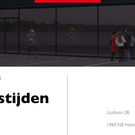
5
tijden
Lijnbaan 28,
1969 NE Hee