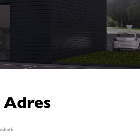
Adres
mskerk