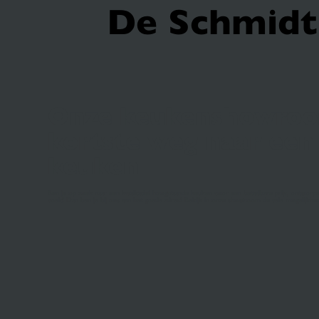
De Schmidt 
Onze keukenshowroo
kortste weg naar een
keuken
Ben je op zoek naar een kwalitatief hoogstaande keuken voor een betaalbare prijs, ontworpen
voelt? Dan ben je bij ons aan het goede adres! Bekijk in onze showroom de vele mogelijkhed