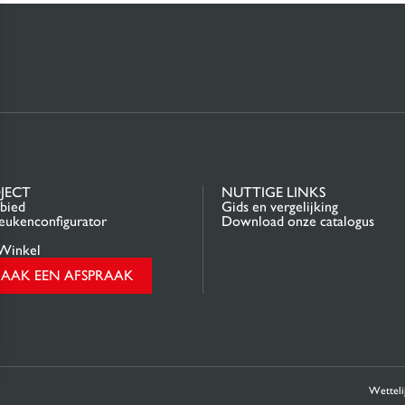
JECT
NUTTIGE LINKS
bied
Gids en vergelijking
ukenconfigurator
Download onze catalogus
Winkel
AAK EEN AFSPRAAK
eren, en zorgt ervoor dat aan de regelgeving wordt voldaan. Pas uw voorkeuren aan om te bepale
Wetteli