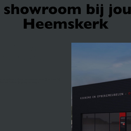
showroom bij jou
Heemskerk
m is de
 perfecte
 en geleverd door vakmensen, waar jij je thuis bij
en; we helpen je graag op weg ...