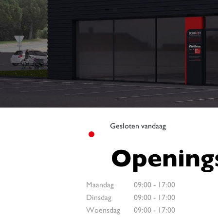
Gesloten vandaag
Openings
Maandag
09:00
-
17:00
Dinsdag
09:00
-
17:00
Woensdag
09:00
-
17:00