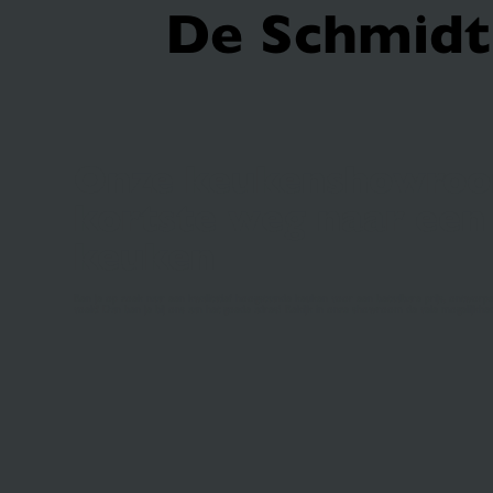
De Schmidt 
Onze keukenshowroo
kortste weg naar een
keuken
Ben je op zoek naar een kwalitatief hoogstaande keuken voor een betaalbare prijs, ontworpen
voelt? Dan ben je bij ons aan het goede adres! Bekijk in onze showroom de vele mogelijkhed