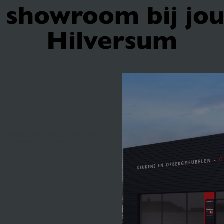
showroom bij jou
Hilversum
m is de
 perfecte
 en geleverd door vakmensen, waar jij je thuis bij
en; we helpen je graag op weg ...