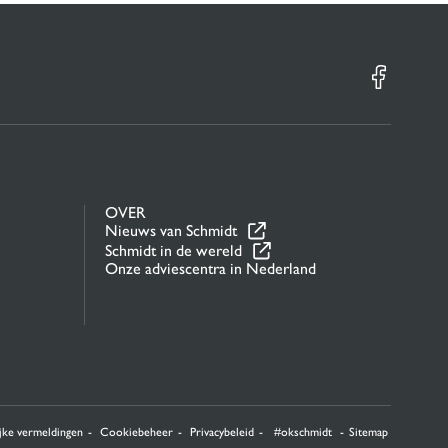
OVER
Nieuws van Schmidt
Schmidt in de wereld
Onze adviescentra in Nederland
n hoe uw informatie wordt verwerkt.
jke vermeldingen
Cookiebeheer
Privacybeleid
#okschmidt
Sitemap