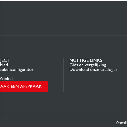
JECT
NUTTIGE LINKS
bied
Gids en vergelijking
ukenconfigurator
Download onze catalogus
Winkel
AAK EEN AFSPRAAK
eren, en zorgt ervoor dat aan de regelgeving wordt voldaan. Pas uw voorkeuren aan om te bepale
Wetteli