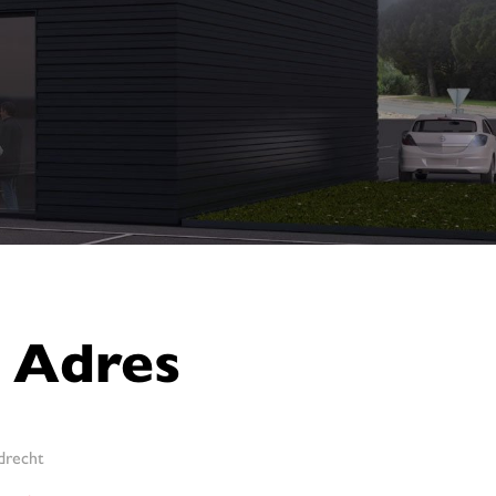
Adres
drecht