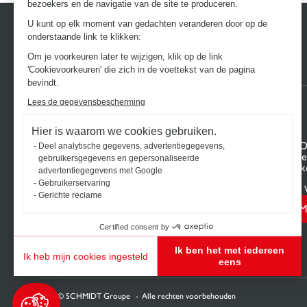
bezoekers en de navigatie van de site te produceren.
U kunt op elk moment van gedachten veranderen door op de
onderstaande link te klikken:
Om je voorkeuren later te wijzigen, klik op de link
'Cookievoorkeuren' die zich in de voettekst van de pagina
bevindt.
Lees de gegevensbescherming
Hier is waarom we cookies gebruiken.
ONTDEK HET UNIVERSUM VAN
UW PRO
Deel analytische gegevens, advertentiegegevens,
SCHMIDT
Projectge
gebruikersgegevens en gepersonaliseerde
Keukens op maat
Uw 3D-ke
advertentiegegevens met Google
Badkamers op maat
Contact
Gebruikerservaring
Vind uw 
Gerichte reclame
M
Certified consent by
Ik ben het met iedereen
Ik heb mijn cookies ingesteld
eens
Toestemmingsbeheerplatform: Personaliseer uw opties
Axeptio consent
Ons platform stelt u in staat om uw privacy-instellingen naar wens aan te passen en te beh
2026 © SCHMIDT Groupe
Alle rechten voorbehouden