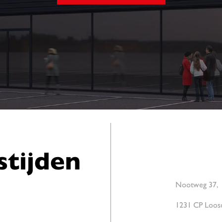
tijden
Nootweg 37,
1231 CP Loos