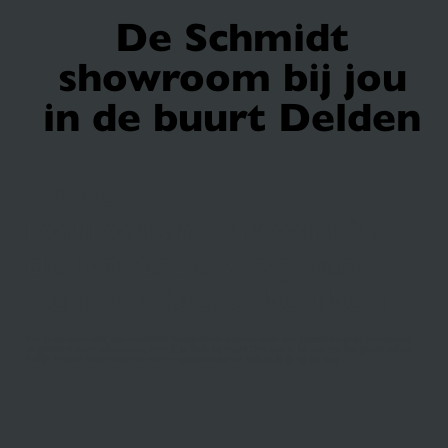
De Schmidt
showroom bij jou
in de buurt Delden
Onze
keukenshowroom is
de kortste weg naar
een perfecte keuken
Ben je op zoek naar een kwalitatief hoogstaande keuken voor een betaalbare prijs, ontworpen
en geleverd door vakmensen, waar jij je thuis bij voelt? Dan ben je bij ons aan het goede adres!
Bekijk in onze showroom de vele mogelijkheden; we helpen je graag op weg ...