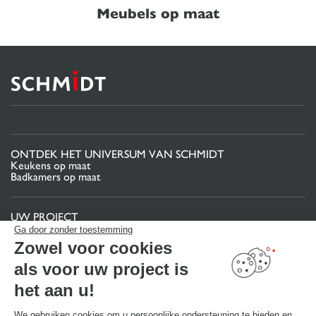
Meubels op maat
ONTDEK HET UNIVERSUM VAN SCHMIDT
Keukens op maat
Badkamers op maat
UW PROJECT
Projectgebied
Ga door zonder toestemming
Uw 3D-keukenconfigurator
Zowel voor cookies
Contact
Vind uw Winkel
als voor uw project is
MAAK EEN AFSPRAAK
het aan u!
We gebruiken cookies om u persoonlijke ondersteuning te bieden en