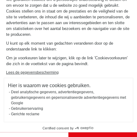
om ervoor te zorgen dat u de website zo goed mogelijk gebruikt.
NUTTIGE LINKS
Gids en vergelijking
Cookies stellen ons in staat om de prestaties en de veiligheid van de
Download onze catalogus
site te verbeteren, de inhoud die wij u aanbieden te personaliseren, de
advertenties aan te passen aan uw interessegebieden en ten slotte
om statistieken over het aantal bezoekers en de navigatie van de site
OVER
te produceren.
Nieuws van Schmidt
U kunt op elk moment van gedachten veranderen door op de
Schmidt in de wereld
onderstaande link te klikken:
Onze adviescentra in Nederland
Om je voorkeuren later te wijzigen, klik op de link 'Cookievoorkeuren'
die zich in de voettekst van de pagina bevindt.
Lees de gegevensbescherming
Hier is waarom we cookies gebruiken.
Deel analytische gegevens, advertentiegegevens,
Wettelijke vermeldingen
Cookiebeheer
Privacybeleid
gebruikersgegevens en gepersonaliseerde advertentiegegevens met
#okschmidt
Google
Sitemap
2026 © SCHMIDT Groupe
Alle rechten voorbehouden
Gebruikerservaring
Gerichte reclame
Certified consent by