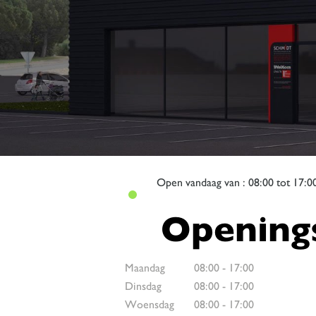
Open
vandaag van : 08:00 tot 17:0
Openings
Maandag
08:00
-
17:00
Dinsdag
08:00
-
17:00
Woensdag
08:00
-
17:00