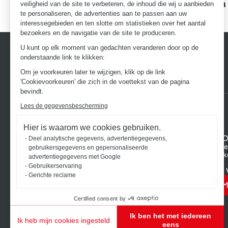
Garanties voor uitmuntendheid
Een
veiligheid van de site te verbeteren, de inhoud die wij u aanbieden
te personaliseren, de advertenties aan te passen aan uw
interessegebieden en ten slotte om statistieken over het aantal
bezoekers en de navigatie van de site te produceren.
U kunt op elk moment van gedachten veranderen door op de
onderstaande link te klikken:
Om je voorkeuren later te wijzigen, klik op de link
'Cookievoorkeuren' die zich in de voettekst van de pagina
bevindt.
Lees de gegevensbescherming
Hier is waarom we cookies gebruiken.
ONTDEK HET UNIVERSUM VAN
UW PRO
Deel analytische gegevens, advertentiegegevens,
SCHMIDT
Projectge
gebruikersgegevens en gepersonaliseerde
Keukens op maat
Uw 3D-ke
advertentiegegevens met Google
Badkamers op maat
Contact
Gebruikerservaring
Vind uw 
Gerichte reclame
M
Certified consent by
Ik ben het met iedereen
Ik heb mijn cookies ingesteld
eens