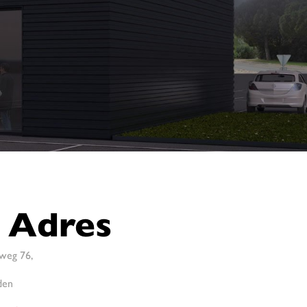
Adres
weg 76,
den