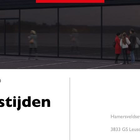
0
tijden
Hamersveldse
3833 GS Leus