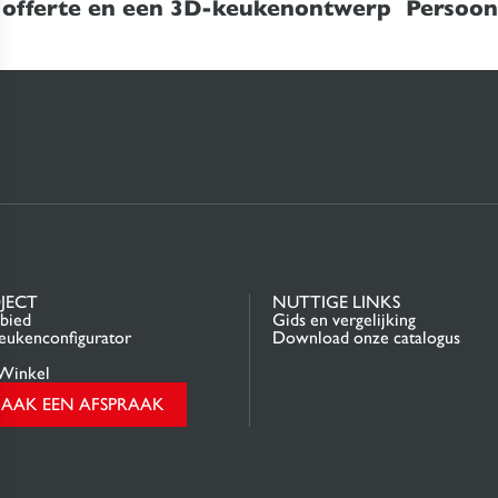
 offerte en een 3D-keukenontwerp
Persoonl
JECT
NUTTIGE LINKS
bied
Gids en vergelijking
ukenconfigurator
Download onze catalogus
Winkel
AAK EEN AFSPRAAK