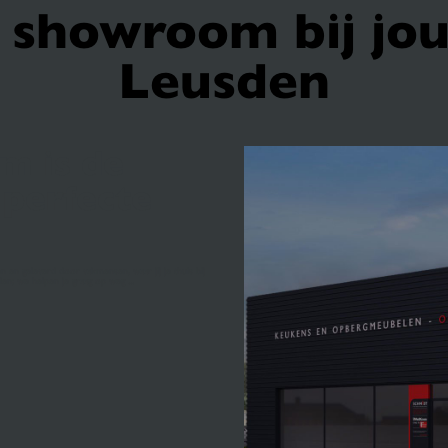
showroom bij jou
Leusden
m is de
 perfecte
 en geleverd door vakmensen, waar jij je thuis bij
en; we helpen je graag op weg ...