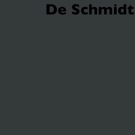
De Schmidt 
Onze keukenshowroo
kortste weg naar een
keuken
Ben je op zoek naar een kwalitatief hoogstaande keuken voor een betaalbare prijs, ontworpen
voelt? Dan ben je bij ons aan het goede adres! Bekijk in onze showroom de vele mogelijkhed