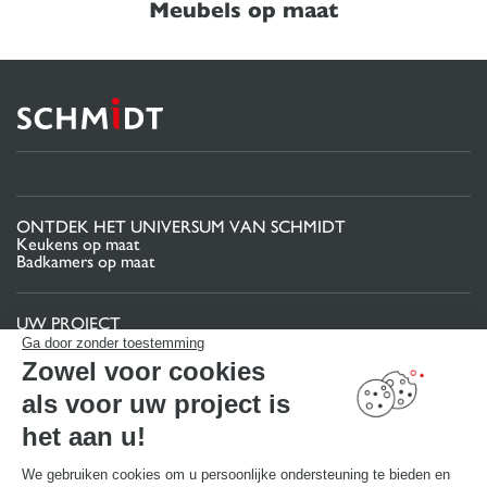
Meubels op maat
ONTDEK HET UNIVERSUM VAN SCHMIDT
Keukens op maat
Badkamers op maat
UW PROJECT
Projectgebied
Ga door zonder toestemming
Uw 3D-keukenconfigurator
Zowel voor cookies
Contact
Vind uw Winkel
als voor uw project is
MAAK EEN AFSPRAAK
het aan u!
We gebruiken cookies om u persoonlijke ondersteuning te bieden en