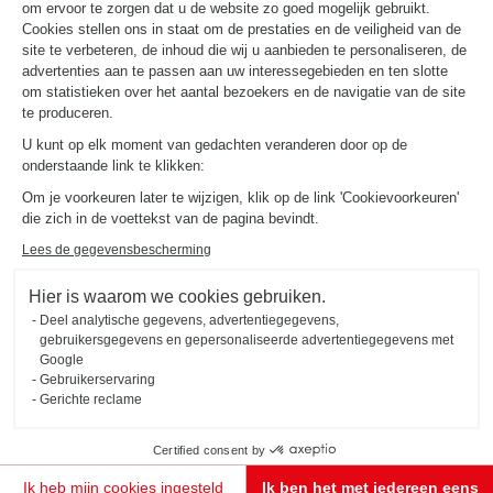
om ervoor te zorgen dat u de website zo goed mogelijk gebruikt.
NUTTIGE LINKS
Gids en vergelijking
Cookies stellen ons in staat om de prestaties en de veiligheid van de
Download onze catalogus
site te verbeteren, de inhoud die wij u aanbieden te personaliseren, de
advertenties aan te passen aan uw interessegebieden en ten slotte
om statistieken over het aantal bezoekers en de navigatie van de site
OVER
te produceren.
Nieuws van Schmidt
U kunt op elk moment van gedachten veranderen door op de
Schmidt in de wereld
onderstaande link te klikken:
Onze adviescentra in Nederland
Om je voorkeuren later te wijzigen, klik op de link 'Cookievoorkeuren'
die zich in de voettekst van de pagina bevindt.
Lees de gegevensbescherming
Hier is waarom we cookies gebruiken.
Deel analytische gegevens, advertentiegegevens,
Wettelijke vermeldingen
Cookiebeheer
Privacybeleid
gebruikersgegevens en gepersonaliseerde advertentiegegevens met
#okschmidt
Google
Sitemap
2026 © SCHMIDT Groupe
Alle rechten voorbehouden
Gebruikerservaring
Gerichte reclame
Certified consent by
Ik heb mijn cookies ingesteld
Ik ben het met iedereen eens