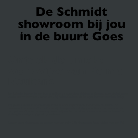
De Schmidt
showroom bij jou
in de buurt Goes
Ontdek de unieke
werkwijze van Pelma
Keukens
Een Schmidt keuken kopen kun je wellicht op meerdere plekken in Zeeland, maar dankzij onze
unieke werkwijze weet u zeker dat u bij Pelma Keukens de hoogste klanttevredenheid krijgt.
Wij geven u in alle rust deskundig advies in onze inspirerende showroom en stellen uw
droomkeuken samen. Onze offertes zijn transparant, volledig gespecificeerd en voorzien van
nettoprijzen. Ook na de aankoop zetten wij ons tot het uiterste voor u in, om het beloofde
eindresultaat volgens afspraak te realiseren.
Bezoek onze showroom en ontdek waarom ruim 290 klanten ons beoordelen met een 9,6!