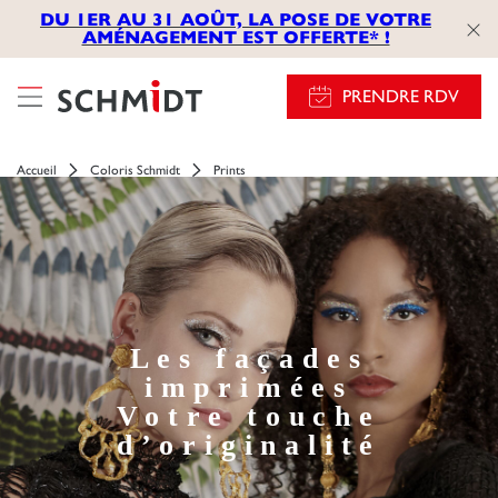
});
DU 1ER AU 31 AOÛT, LA POSE DE VOTRE
AMÉNAGEMENT EST OFFERTE* !
PRENDRE RDV
Accueil
Coloris Schmidt
Prints
Les façades
imprimées
Votre touche
d’originalité