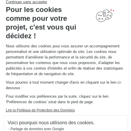
Continuer sans accepter
Pour les cookies
comme pour votre
LIENS UTILES
Promotions
projet, c'est vous qui
Guides de poses et d’entretien
Consulter notre catalogue
décidez !
Nous utilisons des cookies pour vous assurer un accompagnement
À PROPOS
personnalisé et une utilisation optimale du site. Les cookies nous
Actualités du groupe
permettent d’améliorer la performance et la sécurité du site, de
Nous rejoindre
personnaliser les contenus que nous vous proposons, d’adapter les
Ouvrir un magasin
publicités à vos centres d'intérêts et enfin de réaliser des statistiques
Schmidt dans le monde
de fréquentation et de navigation du site.
Nos magasins en Belgique
Vous pourrez à tout moment changer d'avis en cliquant sur le lien ci-
dessous :
Pour modifier vos préférences par la suite, cliquez sur le lien
'Préférences de cookies' situé dans le pied de page.
Lire la Politique de Protection des Données
Mentions légales
Gestion des cookies
Voici pourquoi nous utilisons des cookies.
Politique d'utilisation des cookies
Politique de confidentialité
#ouischmidt
Partage de données avec Google
Plan du site