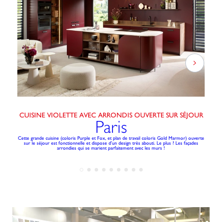
CUISINE VIOLETTE AVEC ARRONDIS OUVERTE SUR SÉJOUR
Paris
Cette grande cuisine (coloris Purple et Fox, et plan de travail coloris Gold Marmor) ouverte
Cet
sur le séjour est fonctionnelle et dispose d’un design très abouti. Le plus ? Les façades
arrondies qui se marient parfaitement avec les murs !