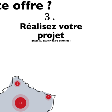
 offre ?
3.
Réalisez votre
projet
grâce au savoir-faire Schmidt !