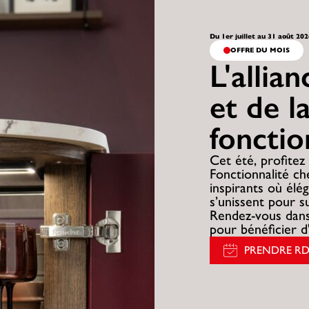
Du 1er juillet au 31 août 20
OFFRE DU MOIS
L'allia
et de l
fonctio
Cet été, profitez 
Fonctionnalité c
inspirants où élég
s’unissent pour s
Rendez-vous dans
pour bénéficier d
PRENDRE R