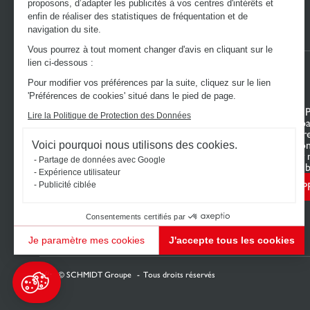
proposons, d’adapter les publicités à vos centres d'intérêts et
enfin de réaliser des statistiques de fréquentation et de
navigation du site.
Vous pourrez à tout moment changer d'avis en cliquant sur le
lien ci-dessous :
Pour modifier vos préférences par la suite, cliquez sur le lien
'Préférences de cookies' situé dans le pied de page.
DÉCOUVREZ L’UNIVERS SCHMIDT
VOTRE 
Lire la Politique de Protection des Données
Cuisines sur mesure
Mon espa
Dressings sur mesure
Configur
Meubles et rangements sur mesure
Nous con
Voici pourquoi nous utilisons des cookies.
Salles de bain sur mesure
Trouver 
Partage de données avec Google
Schmidt pour les pros
Le Club b
Expérience utilisateur
P
Publicité ciblée
Consentements certifiés par
Je paramètre mes cookies
J'accepte tous les cookies
Plateforme de Gestion du Consentement : Personnalisez vos Options
Axeptio consent
Notre plateforme vous permet d'adapter et de gérer vos paramètres de confidentialité, en ga
2026 © SCHMIDT Groupe
Tous droits réservés