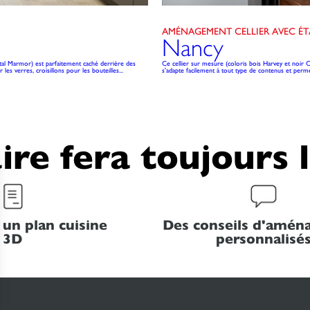
AMÉNAGEMENT CELLIER AVEC ÉT
Nancy
stal Marmor) est parfaitement caché derrière des
Ce cellier sur mesure (coloris bois Harvey et noir C
les verres, croisillons pour les bouteilles...
s'adapte facilement à tout type de contenus et perme
ire fera toujours 
 un plan cuisine
Des conseils d'amé
3D
personnalisé