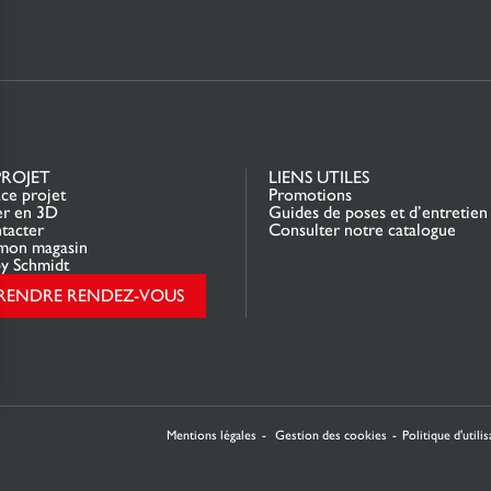
PROJET
LIENS UTILES
ce projet
Promotions
er en 3D
Guides de poses et d’entretien
tacter
Consulter notre catalogue
mon magasin
y Schmidt
RENDRE RENDEZ-VOUS
rantissant la conformité avec les réglementations. Personnalisez vos préférences pour contrôler 
Mentions légales
Gestion des cookies
Politique d'utili