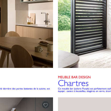
MEUBLE BAR DESIGN
Chartres
 derrière des portes battantes de la cuisine, est
Ce meuble bar (coloris Purple) est parfaitement cach
équipé : casiers à bouteilles, étagères en verre, tiro