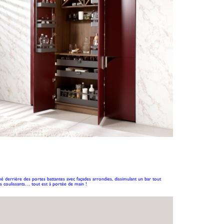
é derrière des portes battantes avec façades arrondies, dissimulant un bar tout
irs coulissants… tout est à portée de main !