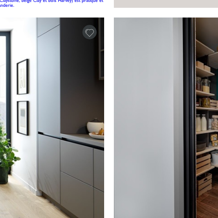
laystone, beige Clay et bois Harvey) est pratique et
nderie.