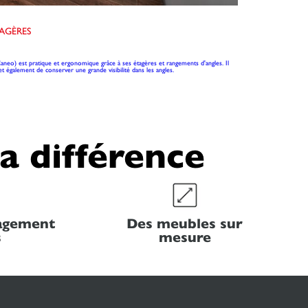
AGÈRES
aneo) est pratique et ergonomique grâce à ses étagères et rangements d'angles. Il
t également de conserver une grande visibilité dans les angles.
la différence
nagement
Des meubles sur
s
mesure