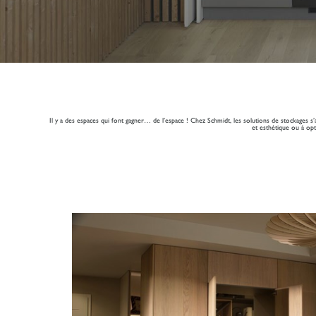
Il y a des espaces qui font gagner… de l’espace ! Chez Schmidt, les solutions de stockages s’
et esthétique ou à opt