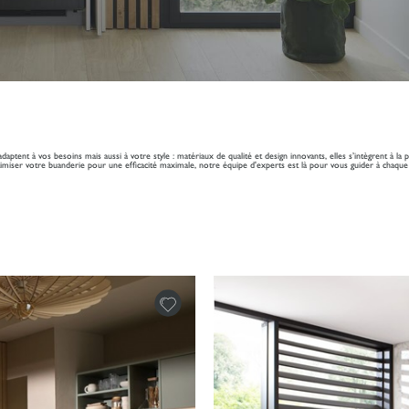
adaptent à vos besoins mais aussi à votre style : matériaux de qualité et design innovants, elles s’intègrent à 
imiser votre buanderie pour une efficacité maximale, notre équipe d'experts est là pour vous guider à chaque