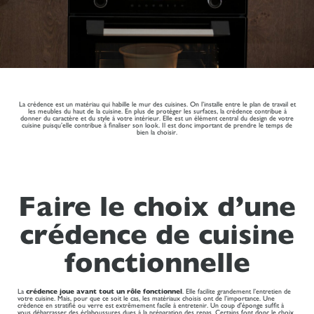
La crédence est un matériau qui habille le mur des cuisines. On l’installe entre le plan de travail et
les meubles du haut de la cuisine. En plus de protéger les surfaces, la crédence contribue à
donner du caractère et du style à votre intérieur. Elle est un élément central du design de votre
cuisine puisqu’elle contribue à finaliser son look. Il est donc important de prendre le temps de
bien la choisir.
Faire le choix d’une
crédence de cuisine
fonctionnelle
La
crédence joue avant tout un rôle fonctionnel
. Elle facilite grandement l’entretien de
votre cuisine. Mais, pour que ce soit le cas, les matériaux choisis ont de l’importance. Une
crédence en stratifié ou verre est extrêmement facile à entretenir. Un coup d'éponge suffit à
vous débarrasser des éclaboussures dues à la préparation des repas. Certains font donc le choix