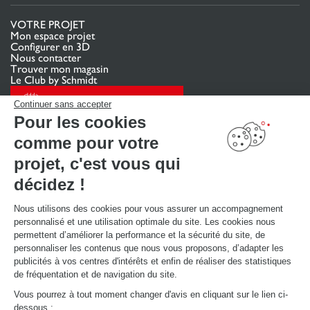
VOTRE PROJET
Mon espace projet
Configurer en 3D
Nous contacter
Trouver mon magasin
Le Club by Schmidt
PRENDRE RENDEZ-VOUS
Continuer sans accepter
Pour les cookies
comme pour votre
LIENS UTILES
Promotions
projet, c'est vous qui
Guides de poses et d’entretien
Consulter notre catalogue
décidez !
Nous utilisons des cookies pour vous assurer un accompagnement
À PROPOS
personnalisé et une utilisation optimale du site. Les cookies nous
Actualités du groupe
permettent d’améliorer la performance et la sécurité du site, de
Nous rejoindre
personnaliser les contenus que nous vous proposons, d’adapter les
Ouvrir un magasin
publicités à vos centres d'intérêts et enfin de réaliser des statistiques
Schmidt dans le monde
de fréquentation et de navigation du site.
Nos magasins en Suisse
Vous pourrez à tout moment changer d'avis en cliquant sur le lien ci-
dessous :