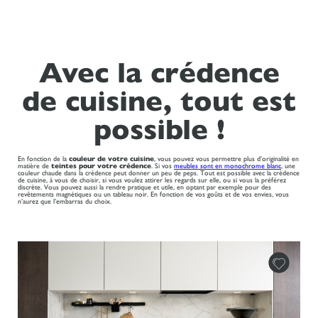
Avec la crédence
de cuisine, tout est
possible !
En fonction de la
couleur de votre cuisine
, vous pouvez vous permettre plus d’originalité en
matière de
teintes pour votre crédence
. Si vos
meubles sont en monochrome blanc
, une
couleur chaude dans la crédence peut donner un peu de peps. Tout est possible avec la crédence
de cuisine, à vous de choisir, si vous voulez attirer les regards sur elle, ou si vous la préférez
discrète. Vous pouvez aussi la rendre pratique et utile, en optant par exemple pour des
revêtements magnétiques ou un tableau noir. En fonction de vos goûts et de vos envies, vous
n’aurez que l’embarras du choix.