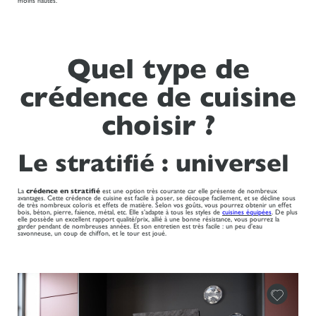
moins hautes.
Quel type de
crédence de cuisine
choisir ?
Le stratifié : universel
La
crédence en stratifié
est une option très courante car elle présente de nombreux
avantages. Cette crédence de cuisine est facile à poser, se découpe facilement, et se décline sous
de très nombreux coloris et effets de matière. Selon vos goûts, vous pourrez obtenir un effet
bois, béton, pierre, faïence, métal, etc. Elle s’adapte à tous les styles de
cuisines équipées
. De plus
elle possède un excellent rapport qualité/prix, allié à une bonne résistance, vous pourrez la
garder pendant de nombreuses années. Et son entretien est très facile : un peu d’eau
savonneuse, un coup de chiffon, et le tour est joué.