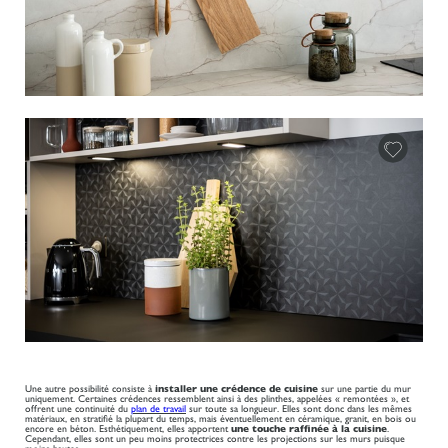
Une autre possibilité consiste à
installer une crédence de cuisine
sur une partie du mur
uniquement. Certaines crédences ressemblent ainsi à des plinthes, appelées « remontées », et
offrent une continuité du
plan de travail
sur toute sa longueur. Elles sont donc dans les mêmes
matériaux, en stratifié la plupart du temps, mais éventuellement en céramique, granit, en bois ou
encore en béton. Esthétiquement, elles apportent
une touche raffinée à la cuisine
.
Cependant, elles sont un peu moins protectrices contre les projections sur les murs puisque