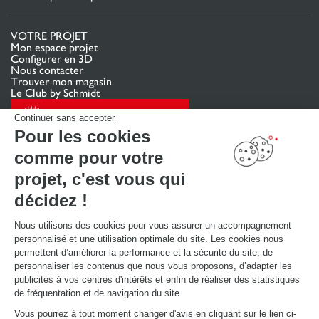
VOTRE PROJET
Mon espace projet
Configurer en 3D
Nous contacter
Trouver mon magasin
Le Club by Schmidt
PRENDRE RENDEZ-VOUS
Continuer sans accepter
Pour les cookies
comme pour votre
LIENS UTILES
Promotions
projet, c'est vous qui
Guides de poses et d’entretien
Consulter notre catalogue
décidez !
Nous utilisons des cookies pour vous assurer un accompagnement
À PROPOS
personnalisé et une utilisation optimale du site. Les cookies nous
Actualités du groupe
permettent d’améliorer la performance et la sécurité du site, de
Nous rejoindre
personnaliser les contenus que nous vous proposons, d’adapter les
Ouvrir un magasin
publicités à vos centres d'intérêts et enfin de réaliser des statistiques
Schmidt dans le monde
de fréquentation et de navigation du site.
Nos magasins en Suisse
Vous pourrez à tout moment changer d'avis en cliquant sur le lien ci-