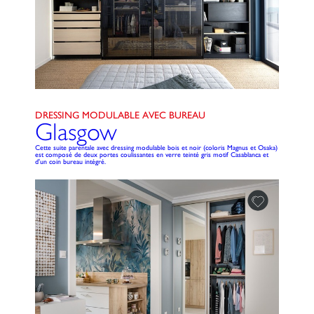
DRESSING MODULABLE AVEC BUREAU
Glasgow
Cette suite parentale avec dressing modulable bois et noir (coloris Magnus et Osaka)
est composé de deux portes coulissantes en verre teinté gris motif Casablanca et
d'un coin bureau intégré.