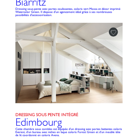
Biarritz
Dressing sous-pente avec portes coulissantes, coloris vert Mossa et décor imprimé
Watercolor Green. Il dispose d'un agencement idéal grâce à ses nombreuses
possibilités d'accessoirisation.
DRESSING SOUS PENTE INTÉGRÉ
Edimbourg
Cette chambre sous combles est équipée d’un dressing avec portes battantes coloris
Everest, d’un bureau avec niches en laque coloris Forest Green et d’un meuble tête
de lit coordonné en coloris Avena.