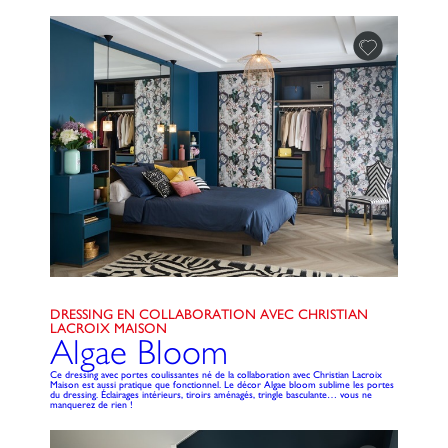
DRESSING EN COLLABORATION AVEC CHRISTIAN
LACROIX MAISON
Algae Bloom
Ce dressing avec portes coulissantes né de la collaboration avec Christian Lacroix
Maison est aussi pratique que fonctionnel. Le décor Algae bloom sublime les portes
du dressing. Éclairages intérieurs, tiroirs aménagés, tringle basculante… vous ne
manquerez de rien !