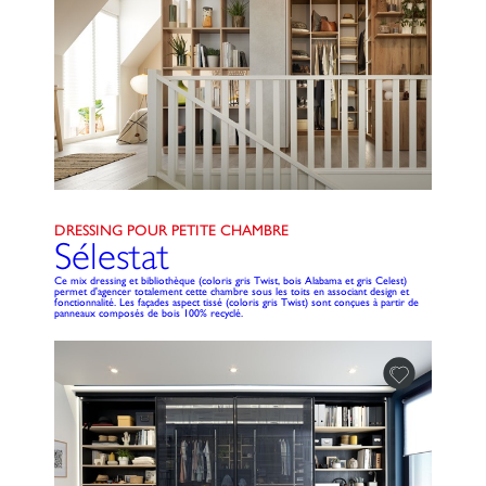
DRESSING POUR PETITE CHAMBRE
Sélestat
Ce mix dressing et bibliothèque (coloris gris Twist, bois Alabama et gris Celest)
permet d'agencer totalement cette chambre sous les toits en associant design et
fonctionnalité. Les façades aspect tissé (coloris gris Twist) sont conçues à partir de
panneaux composés de bois 100% recyclé.