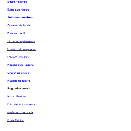
Électroménagers
Éviers et mitigeurs
Solutions cuisines
Couleurs de façades
Plans de travail
Tiroirs et équipements
Solutions de rangement
Éclairages intégrés
Meubles style épicerie
Crédences cuisine
Meubles de cuisine
Regardez aussi
Nos collections
Prix cuisine sur mesure
Guides et comparatifs
Devis Cuisine