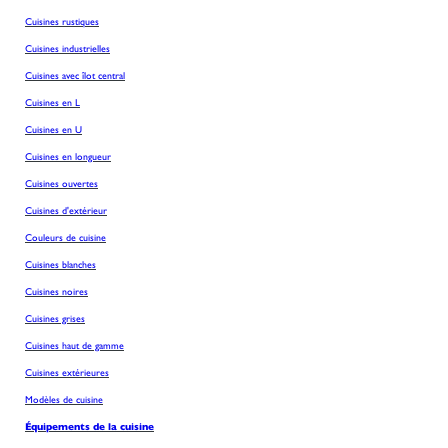
Cuisines rustiques
Cuisines industrielles
Cuisines avec îlot central
Cuisines en L
Cuisines en U
Cuisines en longueur
Cuisines ouvertes
Cuisines d'extérieur
Couleurs de cuisine
Cuisines blanches
Cuisines noires
Cuisines grises
Cuisines haut de gamme
Cuisines extérieures
Modèles de cuisine
Équipements de la cuisine