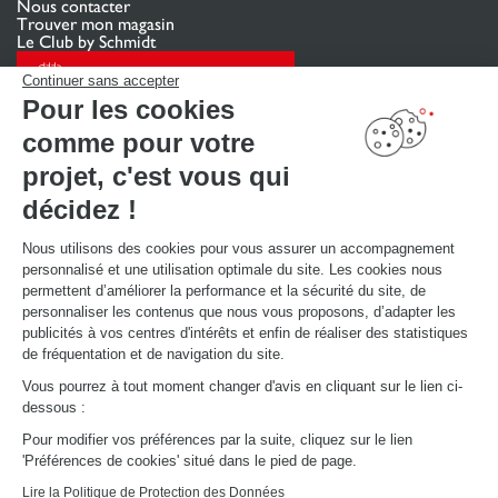
Nous contacter
Trouver mon magasin
Le Club by Schmidt
PRENDRE RENDEZ-VOUS
Continuer sans accepter
Pour les cookies
comme pour votre
LIENS UTILES
Promotions
projet, c'est vous qui
Guides de poses et d’entretien
Consulter notre catalogue
décidez !
Nous utilisons des cookies pour vous assurer un accompagnement
À PROPOS
personnalisé et une utilisation optimale du site. Les cookies nous
Actualités du groupe
permettent d’améliorer la performance et la sécurité du site, de
Nous rejoindre
personnaliser les contenus que nous vous proposons, d’adapter les
Ouvrir un magasin
publicités à vos centres d'intérêts et enfin de réaliser des statistiques
Schmidt dans le monde
de fréquentation et de navigation du site.
Nos magasins en Suisse
Vous pourrez à tout moment changer d'avis en cliquant sur le lien ci-
dessous :
Pour modifier vos préférences par la suite, cliquez sur le lien
'Préférences de cookies' situé dans le pied de page.
Lire la Politique de Protection des Données