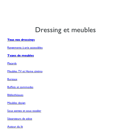
Dressing et meubles
Tous nos dressings
Rangements à prix accessibles
Types de meubles
Placards
Meubles TV et Home cinéma
Bureaux
Buffets et commodes
Bibliothèques
Meubles design
Sous pentes et sous escalier
Séparateurs de pièce
Autour du lit