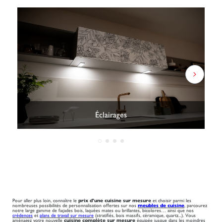
Éclairages
Pour aller plus loin, connaître le
prix d'une cuisine sur mesure
et choisir parmi les
nombreuses possibilités de personnalisation offertes sur nos
meubles de cuisine
, parcourez
notre large gamme de façades bois, laquées mates ou brillantes, bicolores… ainsi que nos
crédences
et
plans de travail sur mesure
(stratifiés, bois massifs, céramique, quartz...). Vous
aménagez votre nouvelle
cuisine complète sur mesure
équipée jusque dans les moindres