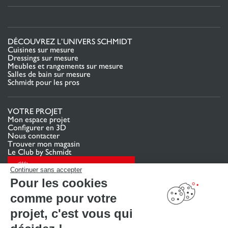
DÉCOUVREZ L’UNIVERS SCHMIDT
Cuisines sur mesure
Dressings sur mesure
Meubles et rangements sur mesure
Salles de bain sur mesure
Schmidt pour les pros
VOTRE PROJET
Mon espace projet
Configurer en 3D
Nous contacter
Trouver mon magasin
Le Club by Schmidt
PRENDRE RENDEZ-VOUS
Continuer sans accepter
Pour les cookies
comme pour votre
LIENS UTILES
Promotions
projet, c'est vous qui
Guides de poses et d’entretien
Consulter notre catalogue