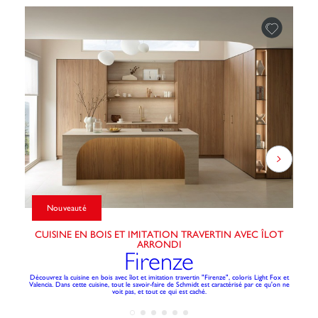
Nouveauté
CUISINE EN BOIS ET IMITATION TRAVERTIN AVEC ÎLOT
ARRONDI
Firenze
Un
Découvrez la cuisine en bois avec îlot et imitation travertin "Firenze", coloris Light Fox et
Valencia. Dans cette cuisine, tout le savoir-faire de Schmidt est caractérisé par ce qu'on ne
voit pas, et tout ce qui est caché.