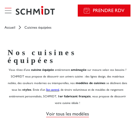
PRENDRE RDV
Accueil
Cuisines équipées
Nos cuisines
équipées
Vous rêvez d'une
cuisine équipée
entièrement
aménagée
sur mesure selon vos besoins ?
SCHMIDT vous propose de découvrir son univers cuisine : des lignes design, des matériaux
nobles, des couleurs modernes ou intemporelles, nos
modèles de cuisines
se déclinent dans
tous les
styles
. Envie d’un
îlot central
, de tiroirs volumineux et de meubles de rangement
entièrement personnalisés, SCHMIDT,
1er fabricant français
, vous propose de découvrir
votre cuisine idéale !
Voir tous les modèles