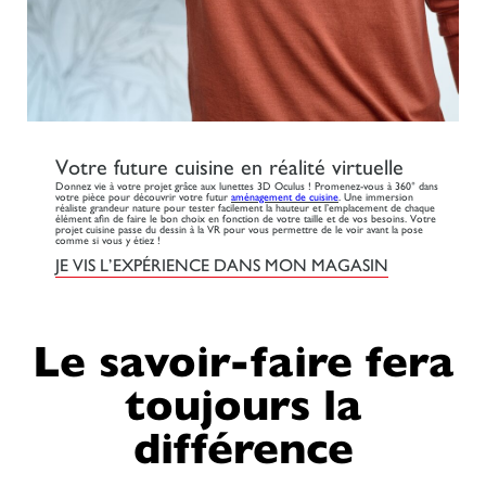
Votre future cuisine en réalité virtuelle
Donnez vie à votre projet grâce aux lunettes 3D Oculus ! Promenez-vous à 360° dans
votre pièce pour découvrir votre futur
aménagement de cuisine
. Une immersion
réaliste grandeur nature pour tester facilement la hauteur et l’emplacement de chaque
élément afin de faire le bon choix en fonction de votre taille et de vos besoins. Votre
projet cuisine passe du dessin à la VR pour vous permettre de le voir avant la pose
comme si vous y étiez !
JE VIS L’EXPÉRIENCE DANS MON MAGASIN
Le savoir-faire fera
toujours la
différence