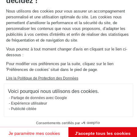
décidez !
Nous utilisons des cookies pour vous assurer un accompagnement
À PROPOS
personnalisé et une utilisation optimale du site. Les cookies nous
Actualités du groupe
permettent d’améliorer la performance et la sécurité du site, de
Nous rejoindre
personnaliser les contenus que nous vous proposons, d’adapter les
Ouvrir un magasin
publicités à vos centres d'intérêts et enfin de réaliser des statistiques
Schmidt dans le monde
de fréquentation et de navigation du site.
Nos magasins en Suisse
Vous pourrez à tout moment changer d'avis en cliquant sur le lien ci-
dessous :
Pour modifier vos préférences par la suite, cliquez sur le lien
'Préférences de cookies' situé dans le pied de page.
Lire la Politique de Protection des Données
Mentions légales
Gestion des cookies
Voici pourquoi nous utilisons des cookies.
Politique d'utilisation des cookies
Politique de confidentialité
#ouischmidt
Partage de données avec Google
Plan du site
2026 © SCHMIDT Groupe
Tous droits réservés
Expérience utilisateur
Publicité ciblée
Consentements certifiés par
Je paramètre mes cookies
J'accepte tous les cookies