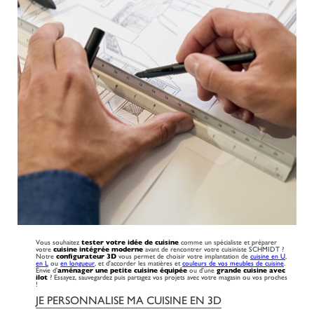
Vous souhaitez
tester votre idée de cuisine
comme un spécialiste et préparer
votre
cuisine intégrée moderne
avant de rencontrer votre cuisiniste SCHMIDT ?
Notre
configurateur 3D
vous permet de choisir votre implantation de
cuisine en U
,
en L
ou
en longueur
, et d'accorder les matières et
couleurs de vos meubles de cuisine
.
Envie d'
aménager une petite cuisine équipée
ou d'une
grande cuisine avec
ilot
? Essayez, sauvegardez puis partagez vos projets avec votre magasin ou vos proches
!
JE PERSONNALISE MA CUISINE EN 3D