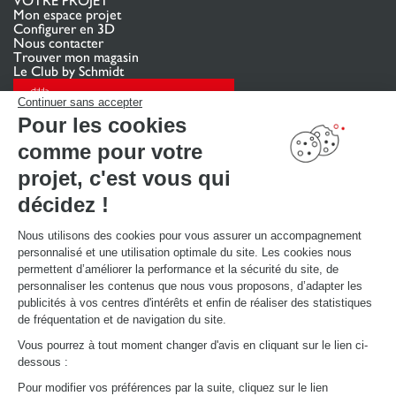
VOTRE PROJET
Mon espace projet
Configurer en 3D
Nous contacter
Trouver mon magasin
Le Club by Schmidt
PRENDRE RENDEZ-VOUS
Continuer sans accepter
Pour les cookies
comme pour votre
LIENS UTILES
Promotions
projet, c'est vous qui
Guides de poses et d’entretien
Consulter notre catalogue
décidez !
Nous utilisons des cookies pour vous assurer un accompagnement
À PROPOS
personnalisé et une utilisation optimale du site. Les cookies nous
Actualités du groupe
permettent d’améliorer la performance et la sécurité du site, de
Nous rejoindre
personnaliser les contenus que nous vous proposons, d’adapter les
Ouvrir un magasin
publicités à vos centres d'intérêts et enfin de réaliser des statistiques
Schmidt dans le monde
de fréquentation et de navigation du site.
Nos magasins en Suisse
Vous pourrez à tout moment changer d'avis en cliquant sur le lien ci-
dessous :
Pour modifier vos préférences par la suite, cliquez sur le lien