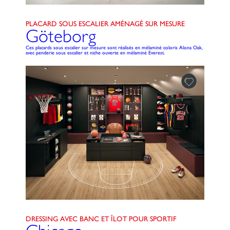
PLACARD SOUS ESCALIER AMÉNAGÉ SUR MESURE
Göteborg
Ces placards sous escalier sur mesure sont réalisés en mélaminé coloris Alona Oak,
avec penderie sous escalier et niche ouverte en mélaminé Everest.
DRESSING AVEC BANC ET ÎLOT POUR SPORTIF