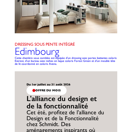
DRESSING SOUS PENTE INTÉGRÉ
Edimbourg
Cette chambre sous combles est équipée d’un dressing avec portes battantes coloris
Everest, d’un bureau avec niches en laque coloris Forest Green et d’un meuble tête
de lit coordonné en coloris Avena.
Du 1er juillet au 31 août 2026
OFFRE DU MOIS
L'alliance du design et
de la fonctionnalité
Cet été, profitez de l’alliance du
Design et de la Fonctionnalité
chez Schmidt. Des
aménagements inspirants où