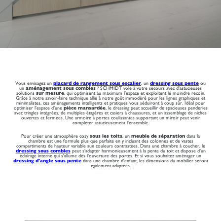
Vous envisagez un
placard de rangement sous escalier
, un
dressing sous pente
ou
un
aménagement sous combles
? SCHMIDT vole à votre secours avec d'astucieuses
solutions
sur mesure
, qui optimisent au maximum l'espace et exploitent le moindre recoin.
Grâce à notre savoir-faire technique allié à notre goût immodéré pour les lignes graphiques et
minimalistes, ces aménagements intelligents et pratiques vous séduiront à coup sûr. Idéal pour
optimiser l’espace d’une
pièce mansardée
, le dressing peut accueillir de spacieuses penderies
avec tringles intégrées, de multiples étagères et casiers à chaussures, et un assemblage de niches
ouvertes et fermées. Une armoire à portes coulissantes supportant un miroir peut venir
compléter astucieusement l'ensemble.
Pour créer une atmosphère cosy
sous les toits
, un
meuble de séparation
dans la
chambre est une formule plus que parfaite en y incluant des colonnes et de vastes
compartiments de hauteur variable aux couleurs contrastées. Dans une chambre à coucher, le
dressing sous combles
peut s’adapter harmonieusement à la pente du toit et dispose d'un
éclairage interne qui s'allume dès l'ouverture des portes. Et si vous souhaitez aménager un
dressing d'angle sous pente
dans une chambre d'enfant, les dimensions du mobilier seront
également adaptées.