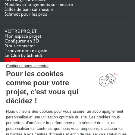
Meubles et rangements sur mesure
Salles de bain sur mesure
Schmidt pour les pros
VOTRE PROJET
Mon espace projet
Configurer en 3D
Nous contacter
Trouver mon magasin
Le Club by Schmidt
PRENDRE RENDEZ-VOUS
Continuer sans accepter
Pour les cookies
comme pour votre
LIENS UTILES
Promotions
projet, c'est vous qui
Guides de poses et d’entretien
Consulter notre catalogue
décidez !
Nous utilisons des cookies pour vous assurer un accompagnement
À PROPOS
personnalisé et une utilisation optimale du site. Les cookies nous
Actualités du groupe
permettent d’améliorer la performance et la sécurité du site, de
Nous rejoindre
personnaliser les contenus que nous vous proposons, d’adapter les
Ouvrir un magasin
publicités à vos centres d'intérêts et enfin de réaliser des statistiques