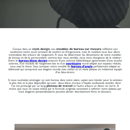
Conçus dans un
style design
, nos
meubles de bureau sur mesure
reflètent non
seulement notre souci constant de confort et d'ergonomie, mais ils recèlent sous leur allure
minimaliste des trésors de rangement. À vous de déterminer les dimensions de votre mobilier
de bureau et de le personnaliser comme bon vous semble, nous nous chargeons de le réaliser.
Entre le
bureau blanc design
entouré d'une colonne bibliothèque agrémentée d'une touche
colorée, d'un module de rangement bas et d’un
secrétaire
mural adapté aux espaces réduits,
vous avez le choix. Sans compter notre meuble de
bureau d'angle
parfaitement adapté au
télétravail qui comprend une étagère murale avec niches et un vaste plateau en mélaminé équipé
d'un bloc-tiroirs.
Si vous souhaitez aménager un coin bureau dans votre salon, optez sans hésiter pour la solution
la plus chic et la plus dépouillée qui soit : deux blocs muraux à façade coulissante accolés, dont
l'un est prolongé par un long
plateau de travail
et l'autre arbore un décor en verre. A
moins que vous ne soyez séduit par la formule originale consistant à rythmer votre plateau par
trois étagères perpendiculaires pouvant abriter discrètement livres et dossiers.