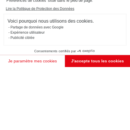
568
'Préférences de cookies' situé dans le pied de page.
Lire la Politique de Protection des Données
Magasins dans le monde
Voici pourquoi nous utilisons des cookies.
Partage de données avec Google
Expérience utilisateur
Publicité ciblée
Consentements certifiés par
Je paramètre mes cookies
J'accepte tous les cookies
Plateforme de Gestion du Consentement : Personnalisez vos Options
Axeptio consent
Notre plateforme vous permet d'adapter et de gérer vos paramètres de confidentialité, en garant
JE PRENDS RENDEZ-VOUS !