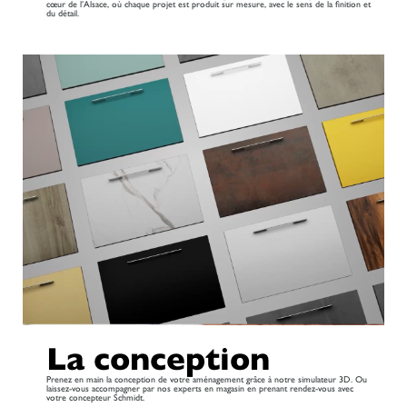
cœur de l’Alsace, où chaque projet est produit sur mesure, avec le sens de la finition et
du détail.
La conception
Prenez en main la conception de votre aménagement grâce à notre simulateur 3D. Ou
laissez-vous accompagner par nos experts en magasin en prenant rendez-vous avec
votre concepteur Schmidt.