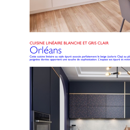
CUISINE LINÉAIRE BLANCHE ET GRIS CLAIR
Orléans
Cette cuisine linéaire au style épuré associe parfaitement le beige (coloris Clay) au p
poignées dorées apportent une touche de sophistication. L’espace est épuré et minim