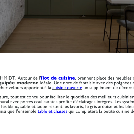
HMIDT. Autour de l'
îlot de cuisine
, prennent place des meubles 
équipée moderne
idéale. Une note de fantaisie avec des poignées 
cher velours apportent à la
cuisine ouverte
un supplément de décorati
ure, tout est conçu pour faciliter le quotidien des meilleurs cuisinie
 mural avec portes coulissantes profite d'éclairages intégrés. Les sys
es blanc, sable et taupe restent les favoris, le gris ardoise et les ble
insi que l'ensemble
table et chaises
qui complétera la petite cuisine d