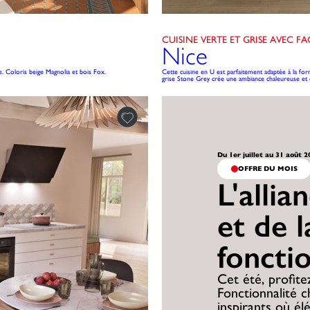
CUISINE VERTE ET GRISE AVEC F
Nice
e. Coloris beige Magnolia et bois Fox.
Cette cuisine en U est parfaitement adaptée à la form
grise Stone Grey crée une ambiance chaleureuse et c
Du 1er juillet au 31 août 
OFFRE DU MOIS
L'allia
et de l
foncti
Cet été, profitez
Fonctionnalité 
inspirants où él