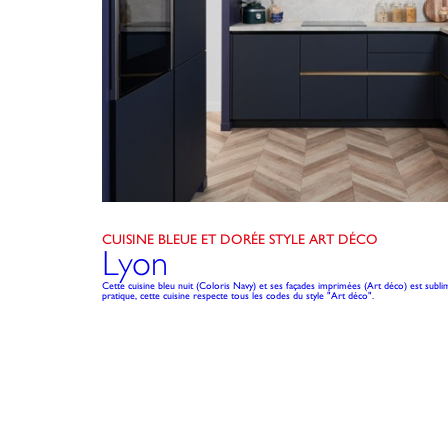
CUISINE BLEUE ET DORÉE STYLE ART DÉCO
Lyon
Cette cuisine bleu nuit (Coloris Navy) et ses façades imprimées (Art déco) est sublimé
pratique, cette cuisine respecte tous les codes du style "Art déco".