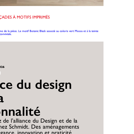
AÇADES À MOTIFS IMPRIMÉS
e de la pièce. Le motif Botanic Black associé au coloris vert Mossa et à la teinte
onviviale.
2026
nce du design
a
onnalité
 de l’alliance du Design et de la
chez Schmidt. Des aménagements
égance, innovation et praticité