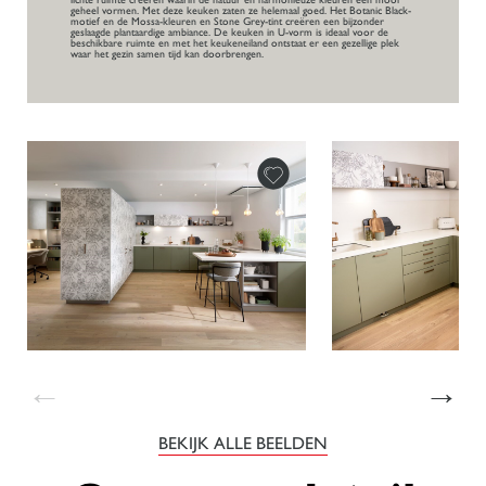
geheel vormen. Met deze keuken zaten ze helemaal goed. Het Botanic Black-
motief en de Mossa-kleuren en Stone Grey-tint creëren een bijzonder
geslaagde plantaardige ambiance. De keuken in U-vorm is ideaal voor de
beschikbare ruimte en met het keukeneiland ontstaat er een gezellige plek
waar het gezin samen tijd kan doorbrengen.
←
→
BEKIJK ALLE BEELDEN