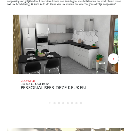
aanpassingsmogelijkheden. Een ruime keuze aan indelingen, meubelkleuren en werkbladen staan
tot uw beschikking. U kunt zelfs de kleur van uw muren en vloeren gemakkelijk aanpassen!
ZUURSTOF
DO
- In een L - 6 tot 10 m²
- L
PERSONALISEER DEZE KEUKEN
P