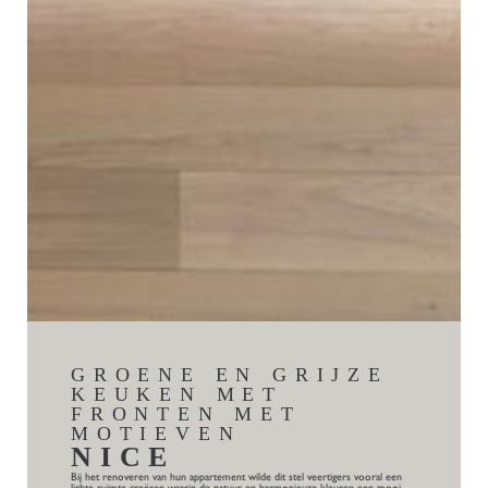
GROENE EN GRIJZE
KEUKEN MET
FRONTEN MET
MOTIEVEN
NICE
Bij het renoveren van hun appartement wilde dit stel veertigers vooral een
lichte ruimte creëren waarin de natuur en harmonieuze kleuren een mooi