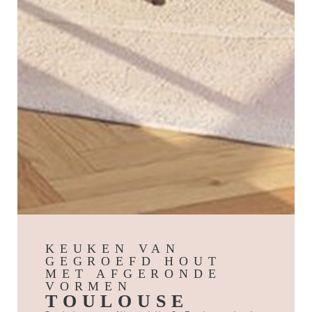
KEUKEN VAN
GEGROEFD HOUT
MET AFGERONDE
VORMEN
TOULOUSE