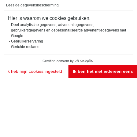
Lees de gegevensbescherming
Nieuw
Hier is waarom we cookies gebruiken.
BEIGE KEUKEN MET HOUT IN L-VORM
Lourmarin
Deel analytische gegevens, advertentiegegevens,
gebruikersgegevens en gepersonaliseerde advertentiegegevens met
Een L-vormige keuken met een strak design, waarin de balans van de lijnen een perfecte harmonie
Google
creëert. Kleur beige Magnolia en hout Fox.
Gebruikerservaring
Gerichte reclame
Certified consent by
Ik heb mijn cookies ingesteld
Ik ben het met iedereen eens
Toestemmingsbeheerplatform: Personaliseer uw opties
Axeptio consent
Ons platform stelt u in staat om uw privacy-instellingen naar wens aan te passen en te beheren
MAAK EEN AFSPRAAK