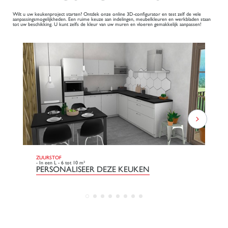
Wilt u uw keukenproject starten? Ontdek onze online 3D-configurator en test zelf de vele
aanpassingsmogelijkheden. Een ruime keuze aan indelingen, meubelkleuren en werkbladen staan
tot uw beschikking. U kunt zelfs de kleur van uw muren en vloeren gemakkelijk aanpassen!
ZUURSTOF
DO
- In een L - 6 tot 10 m²
- L
PERSONALISEER DEZE KEUKEN
P