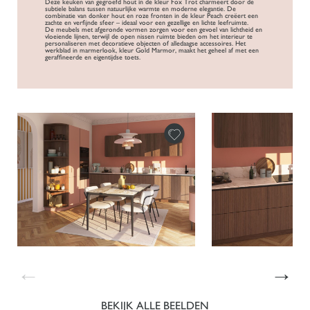
Deze keuken van gegroefd hout in de kleur Fox Trot charmeert door de
subtiele balans tussen natuurlijke warmte en moderne elegantie. De
combinatie van donker hout en roze fronten in de kleur Peach creëert een
zachte en verfijnde sfeer – ideaal voor een gezellige en lichte leefruimte.
De meubels met afgeronde vormen zorgen voor een gevoel van lichtheid en
vloeiende lijnen, terwijl de open nissen ruimte bieden om het interieur te
personaliseren met decoratieve objecten of alledaagse accessoires. Het
werkblad in marmerlook, kleur Gold Marmor, maakt het geheel af met een
geraffineerde en eigentijdse toets.
←
→
BEKIJK ALLE BEELDEN