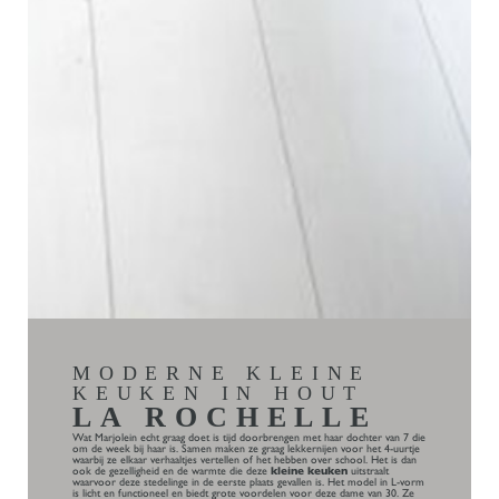
MODERNE KLEINE
KEUKEN IN HOUT
LA ROCHELLE
Wat Marjolein echt graag doet is tijd doorbrengen met haar dochter van 7 die
om de week bij haar is. Samen maken ze graag lekkernijen voor het 4-uurtje
waarbij ze elkaar verhaaltjes vertellen of het hebben over school. Het is dan
ook de gezelligheid en de warmte die deze
kleine keuken
uitstraalt
waarvoor deze stedelinge in de eerste plaats gevallen is. Het model in L-vorm
is licht en functioneel en biedt grote voordelen voor deze dame van 30. Ze