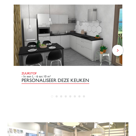
ZUURSTOF
DO
- In een L - 6 tot 10 m²
- L
PERSONALISEER DEZE KEUKEN
P