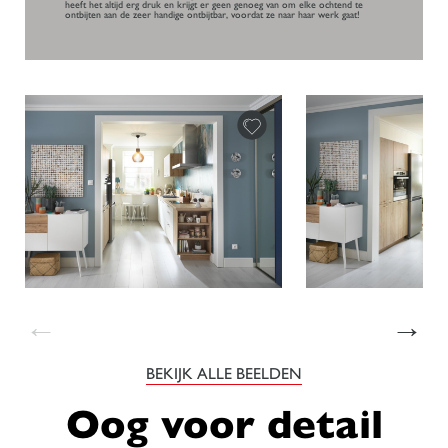
heeft het altijd erg druk en krijgt er geen genoeg van om elke ochtend te
ontbijten aan de zeer handige ontbijtbar, voordat ze naar haar werk gaat!
←
→
BEKIJK ALLE BEELDEN
Oog voor detail