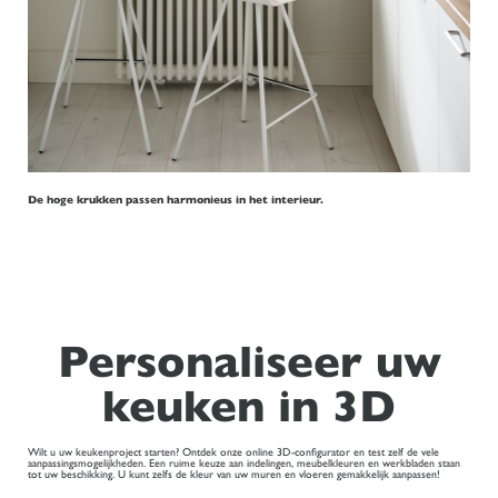
De hoge krukken passen harmonieus in het interieur.
Personaliseer uw
keuken in 3D
Wilt u uw keukenproject starten? Ontdek onze online 3D-configurator en test zelf de vele
aanpassingsmogelijkheden. Een ruime keuze aan indelingen, meubelkleuren en werkbladen staan
tot uw beschikking. U kunt zelfs de kleur van uw muren en vloeren gemakkelijk aanpassen!