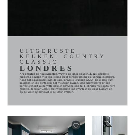
UITGERUSTE
KEUKEN: COUNTRY
CLASSIC
LONDRES
Kroonlijsten en hout accenten, warme en lichte kleuren...Deze landelijke
moderne keuken met kookeiland doet denken aan mooie Engelse interieurs.
Rond het kookeiland staan de comfortabele krukken COSY die u erbij kunt
bestellen en die perfect bij het meubilair passen. Echt maatwerk voor een
perfect geheel! Deze witte keuken bevat het model Nebraska met open nerf
gelakt in de kleur Celest. Het werkblad is van kwarts in de kleur Lyskam en
op de vloer ligt laminaat in de kleur Walden.