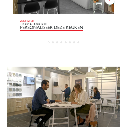
ZUURSTOF
DO
- In een L - 6 tot 10 m²
- L
PERSONALISEER DEZE KEUKEN
P