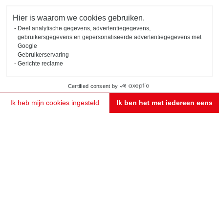
Hier is waarom we cookies gebruiken.
Deel analytische gegevens, advertentiegegevens,
gebruikersgegevens en gepersonaliseerde advertentiegegevens met
Google
Gebruikerservaring
Gerichte reclame
Certified consent by
Ik heb mijn cookies ingesteld
Ik ben het met iedereen eens
Toestemmingsbeheerplatform: Personaliseer uw opties
Axeptio consent
Ons platform stelt u in staat om uw privacy-instellingen naar wens aan te passen en te beheren
MAAK EEN AFSPRAAK
GROENE KEUKEN IN RUSTIEKE STIJL MET CENTRAAL EILAND
Bristol
Keuken in Engelse stijl (kleur Forest Green) met eiland. De kader-fronten zorgen voor traditie terwijl
het Gold Marmor keukenblad deze keuken een trendy look bezorgt.