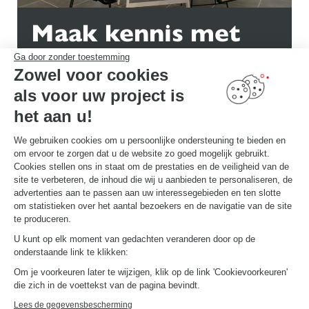
Maak kennis met
jouw ontwerper
Ga door zonder toestemming
Zowel voor cookies
Kom naar de winkel om uw inrichtingsspecialist te ontmoeten!
als voor uw project is
MAAK EN AFSPRAAK
het aan u!
We gebruiken cookies om u persoonlijke ondersteuning te bieden en
om ervoor te zorgen dat u de website zo goed mogelijk gebruikt.
Cookies stellen ons in staat om de prestaties en de veiligheid van de
site te verbeteren, de inhoud die wij u aanbieden te personaliseren, de
advertenties aan te passen aan uw interessegebieden en ten slotte
Ontdek andere
om statistieken over het aantal bezoekers en de navigatie van de site
te produceren.
Schmidt-inrichtingen
U kunt op elk moment van gedachten veranderen door op de
onderstaande link te klikken:
Om je voorkeuren later te wijzigen, klik op de link 'Cookievoorkeuren'
die zich in de voettekst van de pagina bevindt.
Lees de gegevensbescherming