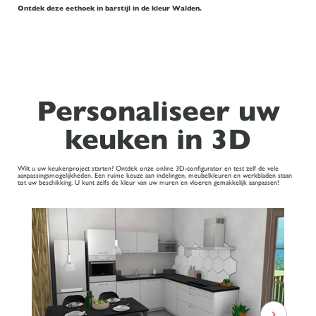
Ontdek deze eethoek in barstijl in de kleur Walden.
Personaliseer uw
keuken in 3D
Wilt u uw keukenproject starten? Ontdek onze online 3D-configurator en test zelf de vele
aanpassingsmogelijkheden. Een ruime keuze aan indelingen, meubelkleuren en werkbladen staan
tot uw beschikking. U kunt zelfs de kleur van uw muren en vloeren gemakkelijk aanpassen!