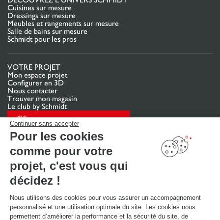
Cuisines sur mesure
Dressings sur mesure
Meubles et rangements sur mesure
Salle de bains sur mesure
Schmidt pour les pros
VOTRE PROJET
Mon espace projet
Configurer en 3D
Nous contacter
Trouver mon magasin
Le club by Schmidt
PRENDRE RENDEZ-VOUS
Continuer sans accepter
Pour les cookies
comme pour votre
LIENS UTILES
Promotions
projet, c'est vous qui
Guides de poses et d’entretien
Consulter notre catalogue
décidez !
Nous utilisons des cookies pour vous assurer un accompagnement
À PROPOS
personnalisé et une utilisation optimale du site. Les cookies nous
Actualités du groupe
permettent d’améliorer la performance et la sécurité du site, de