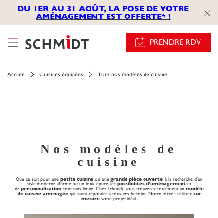
});
DU 1ER AU 31 AOÛT, LA POSE DE VOTRE
AMÉNAGEMENT EST OFFERTE* !
PRENDRE RDV
Accueil
Cuisines équipées
Tous nos modèles de cuisine
Nos modèles de
cuisine
Que ce soit pour une
petite cuisine
ou une
grande pièce ouverte
, à la recherche d’un
style moderne affirmé ou un look épuré, les
possibilités d’aménagement
et
de
personnalisation
sont sans limite. Chez Schmidt, vous trouverez forcément un
modèle
de cuisine aménagée
qui saura répondre à tous vos besoins. Notre force : réaliser
sur
mesure
votre projet idéal.