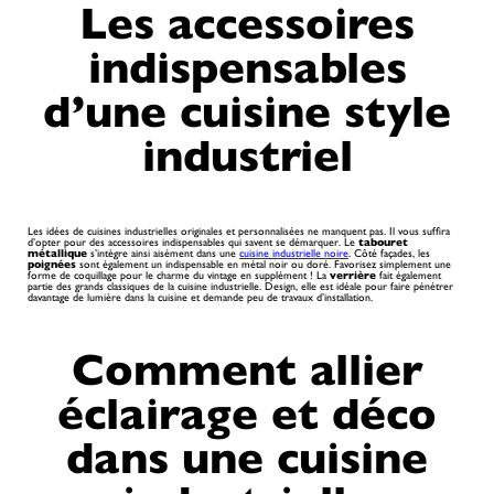
Les accessoires
indispensables
d’une cuisine style
industriel
Les idées de cuisines industrielles originales et personnalisées ne manquent pas. Il vous suffira
d’opter pour des accessoires indispensables qui savent se démarquer. Le
tabouret
métallique
s’intègre ainsi aisément dans une
cuisine industrielle noire
. Côté façades, les
poignées
sont également un indispensable en métal noir ou doré. Favorisez simplement une
forme de coquillage pour le charme du vintage en supplément ! La
verrière
fait également
partie des grands classiques de la cuisine industrielle. Design, elle est idéale pour faire pénétrer
davantage de lumière dans la cuisine et demande peu de travaux d’installation.
Comment allier
éclairage et déco
dans une cuisine