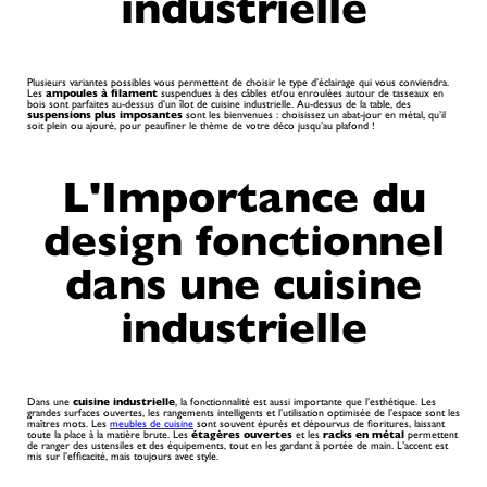
industrielle
Plusieurs variantes possibles vous permettent de choisir le type d’éclairage qui vous conviendra.
Les
ampoules à filament
suspendues à des câbles et/ou enroulées autour de tasseaux en
bois sont parfaites au-dessus d’un îlot de cuisine industrielle. Au-dessus de la table, des
suspensions plus imposantes
sont les bienvenues : choisissez un abat-jour en métal, qu’il
soit plein ou ajouré, pour peaufiner le thème de votre déco jusqu’au plafond !
L'Importance du
design fonctionnel
dans une cuisine
industrielle
Dans une
cuisine industrielle
, la fonctionnalité est aussi importante que l’esthétique. Les
grandes surfaces ouvertes, les rangements intelligents et l’utilisation optimisée de l’espace sont les
maîtres mots. Les
meubles de cuisine
sont souvent épurés et dépourvus de fioritures, laissant
toute la place à la matière brute. Les
étagères ouvertes
et les
racks en métal
permettent
de ranger des ustensiles et des équipements, tout en les gardant à portée de main. L’accent est
mis sur l’efficacité, mais toujours avec style.