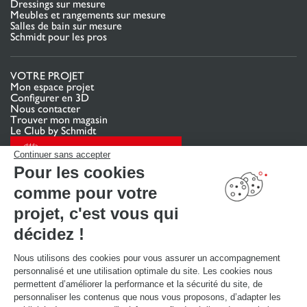
Dressings sur mesure
Meubles et rangements sur mesure
Salles de bain sur mesure
Schmidt pour les pros
VOTRE PROJET
Mon espace projet
Configurer en 3D
Nous contacter
Trouver mon magasin
Le Club by Schmidt
PRENDRE RENDEZ-VOUS
Continuer sans accepter
Pour les cookies
comme pour votre
LIENS UTILES
Promotions
projet, c'est vous qui
Guides de poses et d’entretien
Consulter notre catalogue
décidez !
Nous utilisons des cookies pour vous assurer un accompagnement
À PROPOS
personnalisé et une utilisation optimale du site. Les cookies nous
Actualités du groupe
permettent d’améliorer la performance et la sécurité du site, de
Nous rejoindre
personnaliser les contenus que nous vous proposons, d’adapter les