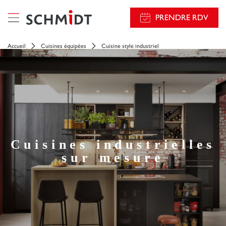
PRENDRE RDV
Accueil
Cuisines équipées
Cuisine style industriel
Cuisines industrielles
sur mesure