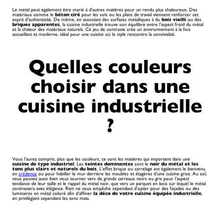
Le métal peut également être marié à d'autres matières pour un rendu plus chaleureux. Des
matériaux comme le
béton ciré
pour les sols ou les plans de travail viennent renforcer cet
esprit d'authenticité. De même, en associant des surfaces métalliques à du
bois vieilli
ou des
briques apparentes
, la cuisine industrielle trouve son équilibre entre l’aspect froid du métal
et la chaleur des matériaux naturels. Ce jeu de contraste crée un environnement à la fois
accueillant et moderne, idéal pour une cuisine où le style rencontre la convivialité.
Quelles couleurs
choisir dans une
cuisine industrielle
?
Vous l'aurez compris, plus que les couleurs, ce sont les matières qui importent dans une
cuisine de type industriel
. Les
teintes dominantes
sont le
noir du métal et les
tons plus clairs et naturels du bois
. L’effet brique ou carrelage est également le bienvenu
en
crédence
ou pour habiller le mur derrière les meubles et étagères d’une cuisine grise. Au sol,
vous pouvez aussi bien vous tourner vers de grands carreaux noirs ou gris pour l’aspect
tendance de leur taille et le rappel du métal noir, que vers un parquet en bois sur lequel le métal
contrastera avec élégance. Rien ne vous empêche cependant d’opter pour des façades ou des
luminaires en métal coloré afin d’affiner
la déco de votre cuisine équipée industrielle
,
en privilégiant cependant les tons mats.