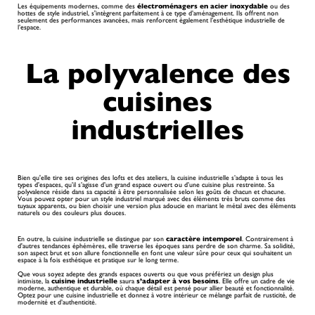
Les équipements modernes, comme des
électroménagers en acier inoxydable
ou des
hottes de style industriel, s'intègrent parfaitement à ce type d’aménagement. Ils offrent non
seulement des performances avancées, mais renforcent également l’esthétique industrielle de
l’espace.
La polyvalence des
cuisines
industrielles
Bien qu'elle tire ses origines des lofts et des ateliers, la cuisine industrielle s’adapte à tous les
types d’espaces, qu’il s’agisse d’un grand espace ouvert ou d’une cuisine plus restreinte. Sa
polyvalence réside dans sa capacité à être personnalisée selon les goûts de chacun et chacune.
Vous pouvez opter pour un style industriel marqué avec des éléments très bruts comme des
tuyaux apparents, ou bien choisir une version plus adoucie en mariant le métal avec des éléments
naturels ou des couleurs plus douces.
En outre, la cuisine industrielle se distingue par son
caractère intemporel
. Contrairement à
d'autres tendances éphémères, elle traverse les époques sans perdre de son charme. Sa solidité,
son aspect brut et son allure fonctionnelle en font une valeur sûre pour ceux qui souhaitent un
espace à la fois esthétique et pratique sur le long terme.
Que vous soyez adepte des grands espaces ouverts ou que vous préfériez un design plus
intimiste, la
cuisine industrielle
saura
s’adapter à vos besoins
. Elle offre un cadre de vie
moderne, authentique et durable, où chaque détail est pensé pour allier beauté et fonctionnalité.
Optez pour une cuisine industrielle et donnez à votre intérieur ce mélange parfait de rusticité, de
modernité et d’authenticité.