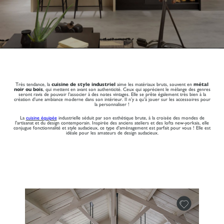
Très tendance, la
cuisine de style industriel
aime les matériaux bruts, souvent en
métal
noir ou bois
, qui mettent en avant son authenticité. Ceux qui apprécient le mélange des genres
seront ravis de pouvoir l’associer à des notes vintages. Elle se prête également très bien à la
création d’une ambiance moderne dans son intérieur. Il n’y a qu’à jouer sur les accessoires pour
la personnaliser !
La
cuisine équipée
industrielle séduit par son esthétique brute, à la croisée des mondes de
l'artisanat et du design contemporain. Inspirée des anciens ateliers et des lofts new-yorkais, elle
conjugue fonctionnalité et style audacieux, ce type d’aménagement est parfait pour vous ! Elle est
idéale pour les amateurs de design audacieux.