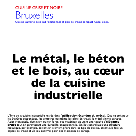
CUISINE GRISE ET NOIRE
Bruxelles
Cuisine ouverte avec îlot fonctionnel et plan de travail compact Nano Black.
Le métal, le béton
et le bois, au cœur
de la cuisine
industrielle
L'âme de la cuisine industrielle réside dans l'
utilisation étendue du métal
. Que ce soit pour
les étagères suspendues, les armoires ou même les plans de travail, le métal s’invite partout.
Acier inoxydable, aluminium ou fer forgé, ces matériaux ajoutent une touche d'
élégance
brute
tout en garantissant une durabilité exceptionnelle. Un îlot central avec une structure
métallique, par exemple, devient un élément phare dans ce type de cuisine, créant à la fois un
espace de travail et un lieu convivial pour des moments de partage.