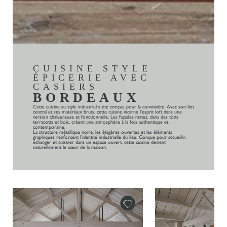
CUISINE STYLE
ÉPICERIE AVEC
CASIERS
BORDEAUX
Cette cuisine au style industriel a été conçue pour la convivialité. Avec son îlot
central et ses matériaux bruts, cette cuisine incarne l’esprit loft dans une
version chaleureuse et fonctionnelle. Les façades mates, dans des tons
terracotta et bois, créent une atmosphère à la fois authentique et
contemporaine.
La structure métallique noire, les étagères ouvertes et les éléments
graphiques renforcent l’identité industrielle du lieu. Conçue pour accueillir,
échanger et cuisiner dans un espace ouvert, cette cuisine devient
naturellement le cœur de la maison.