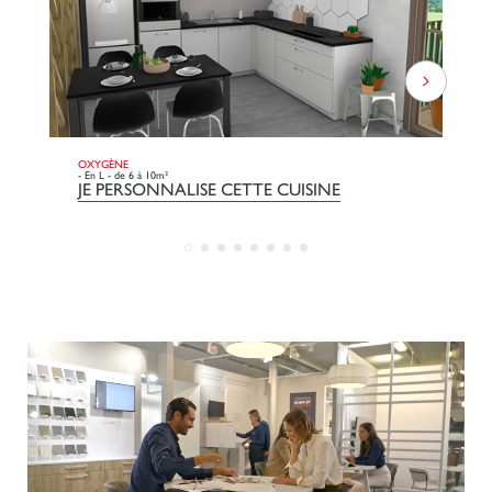
OXYGÈNE
DO
- En L - de 6 à 10m²
- L
JE PERSONNALISE CETTE CUISINE
J