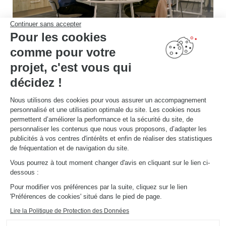
Continuer sans accepter
Pour les cookies
comme pour votre
Rencontrez votre
projet, c'est vous qui
concepteur
décidez !
Rendez-vous en magasin pour rencontrer votre expert de l'aménagement !
Nous utilisons des cookies pour vous assurer un accompagnement
personnalisé et une utilisation optimale du site. Les cookies nous
PRENDRE RDV
permettent d’améliorer la performance et la sécurité du site, de
personnaliser les contenus que nous vous proposons, d’adapter les
publicités à vos centres d'intérêts et enfin de réaliser des statistiques
de fréquentation et de navigation du site.
Vous pourrez à tout moment changer d'avis en cliquant sur le lien ci-
dessous :
Découvrez d'autres
Pour modifier vos préférences par la suite, cliquez sur le lien
'Préférences de cookies' situé dans le pied de page.
aménagements
Lire la Politique de Protection des Données